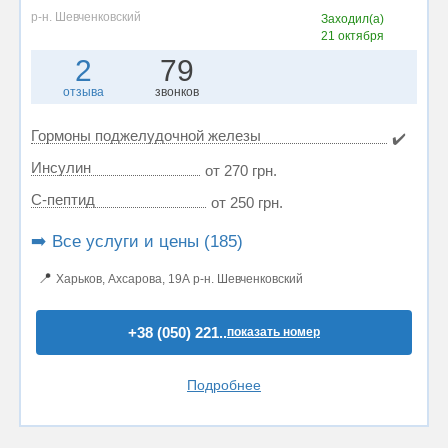
р-н. Шевченковский
Заходил(а)
21 октября
2
79
отзыва
звонков
Гормоны поджелудочной железы
✔️
Инсулин
от 270 грн.
С-пептид
от 250 грн.
➡️ Все услуги и цены (185)
📍
Харьков, Ахсарова, 19А р-н. Шевченковский
+38 (050) 221..
показать номер
Подробнее