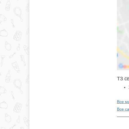
Т3 с
Все м
Все с