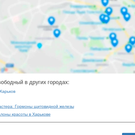
вободный в других городах:
Харьков
астера: Гормоны щитовидной железы
алоны красоты в Харькове