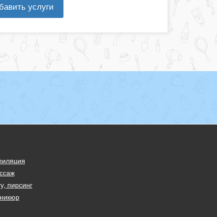
бавить услуги
пиляция
ссаж
у, пирсинг
никюр