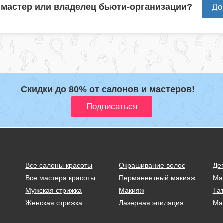
 мастер или владелец бьюти-организации?
До
Скидки до 80% от салонов и мастеров!
Все салоны красоты
Окрашивание волос
Де
Все мастера красоты
Перманентный макияж
Ма
Мужская стрижка
Макияж
Тат
Женская стрижка
Лазерная эпиляция
Ма