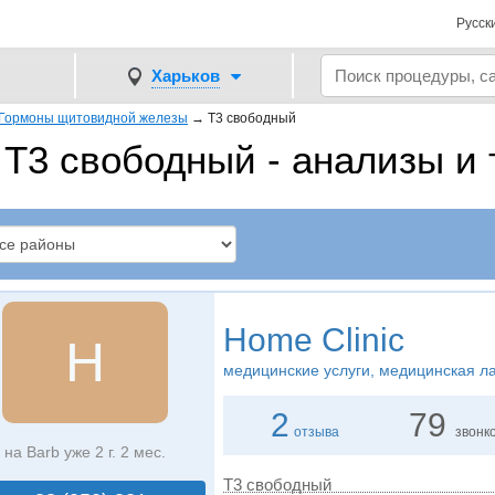
Русск
Харьков
Гормоны щитовидной железы
→
Т3 свободный
Т3 свободный - анализы и 
Home Clinic
H
медицинские услуги, медицинская л
2
79
отзыва
звонк
на Barb уже 2 г. 2 мес.
Т3 свободный