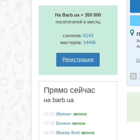
На Barb.ua > 350 000
посетителей в месяц
П
салонов:
8143
Х
мастеров:
14446
А
Регистрация
С
Прямо сейчас
на barb.ua
12:45
Ирина+
звонок
12:45
Богиня
звонок
12:44
Beauty flunt
звонок