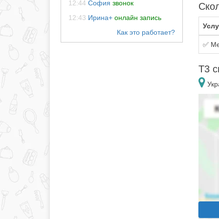
12:44
София
звонок
Скол
12:43
Ирина+
онлайн запись
Услу
✅ Ме
Т3 с
Укр