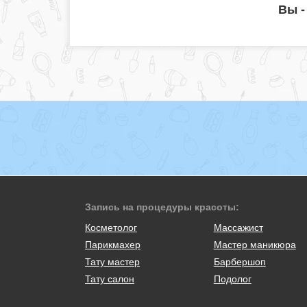
Вы -
Запись на процедуры красоты:
Косметолог
Массажист
Парикмахер
Мастер маникюра
Тату мастер
Барбершоп
Тату салон
Подолог