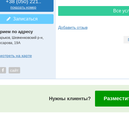
+38 (050) 221..
показать номер
Все усл
Записаться
Добавить отзыв
рием по адресу
арьков, Шевченковский р-н,
хсарова, 19А
мотреть на карте
сайт
Размести
Нужны клиенты?