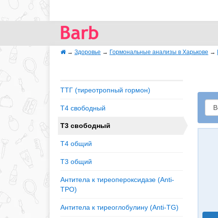
→
Здоровье
→
Гормональные анализы в Харькове
→
ТТГ (тиреотропный гормон)
Т4 свободный
Т3 свободный
Т4 общий
Т3 общий
Антитела к тиреопероксидазе (Anti-
TPO)
Антитела к тиреоглобулину (Anti-TG)