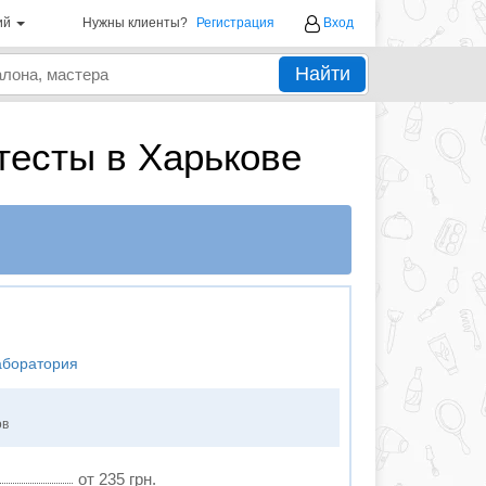
ий
Нужны клиенты?
Регистрация
Вход
Найти
тесты в Харькове
аборатория
ов
от 235 грн.