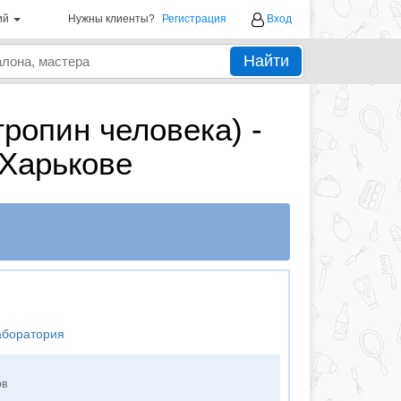
ий
Нужны клиенты?
Регистрация
Вход
Найти
ропин человека) -
 Харькове
аборатория
ов