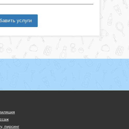
бавить услуги
пиляция
ссаж
у, пирсинг