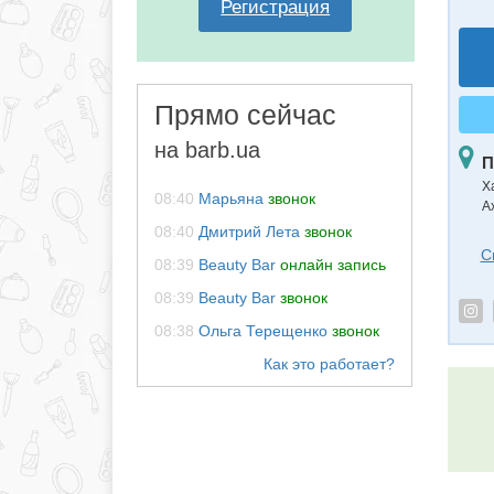
Регистрация
Прямо сейчас
на barb.ua
П
Х
08:40
Марьяна
звонок
А
08:40
Дмитрий Лета
звонок
С
08:39
Beauty Bar
онлайн запись
08:39
Beauty Bar
звонок
08:38
Ольга Терещенко
звонок