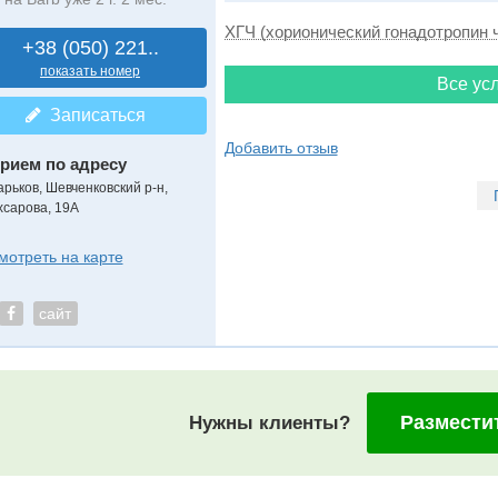
ХГЧ (хорионический гонадотропин 
+38 (050) 221..
показать номер
Все усл
Записаться
Добавить отзыв
рием по адресу
арьков, Шевченковский р-н,
хсарова, 19А
мотреть на карте
сайт
Размести
Нужны клиенты?