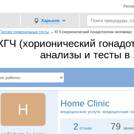
Русск
Харьков
Прочие гормональные тесты
→
ХГЧ (хорионический гонадотропин человека)
ХГЧ (хорионический гонадот
анализы и тесты в
Home Clinic
H
медицинские услуги, медицинская л
2
79
отзыва
звонк
на Barb уже 2 г. 2 мес.