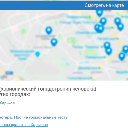
Смотреть на карте
(хорионический гонадотропин человека)
угих городах:
Харьков
астера: Прочие гормональные тесты
алоны красоты в Харькове