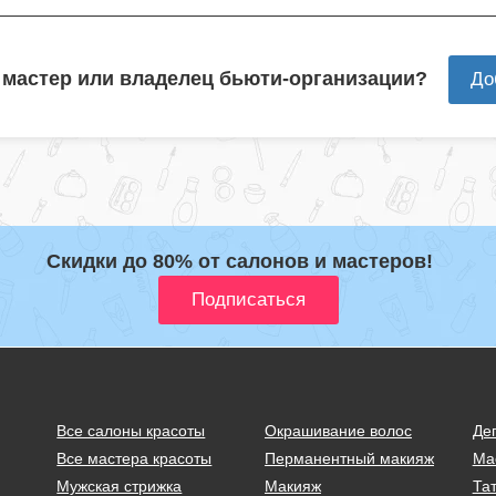
 мастер или владелец бьюти-организации?
До
Скидки до 80% от салонов и мастеров!
Все салоны красоты
Окрашивание волос
Де
Все мастера красоты
Перманентный макияж
Ма
Мужская стрижка
Макияж
Тат