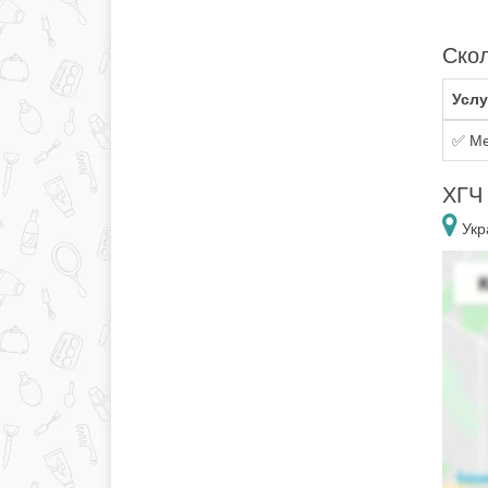
Скол
Услу
✅ Ме
ХГЧ 
Укр