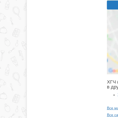
ХГЧ 
в др
Все м
Все с