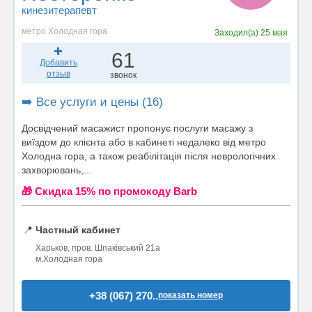
кинезитерапевт
метро Холодная гора
Заходил(а)
25 мая
61
Добавить
отзыв
звонок
➡️ Все услуги и цены (16)
Досвідчений масажист пропонує послуги масажу з
виїздом до клієнта або в кабинеті недалеко від метро
Холодна гора, а також реабілітація після неврологічних
захворювань,...
🎁 Cкидка 15% по промокоду Barb
📍
Частный кабинет
Харьков, пров. Шпаківський 21а
м.Холодная гора
+38 (067) 270..
показать номер