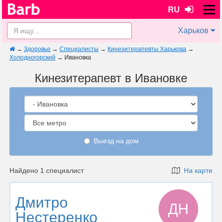
RU
Харьков
→
Здоровье
→
Специалисты
→
Кинезитерапевты Харькова
→
Холодногорский
→
Ивановка
Кинезитерапевт в Ивановке
Выезд на дом
Найдено 1 специалист
На карте
Дмитро
ДН
Нестеренко