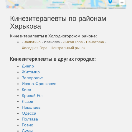
Кинезитерапевты по районам
Харькова
Кинезитерапевты в Холодногорском районе:
-
Залютино
- Ивановка
-
Лысая Гора
-
Панасовка
-
Холодная Гора
-
Центральный рынок
Кинезитерапевты в других городах:
Днепр
Житомир
Запорожье
Ивано-Франковск
Киев
Кривой Рог
Львов
Николаев
Одесса
Полтава
Ровно
Сумы