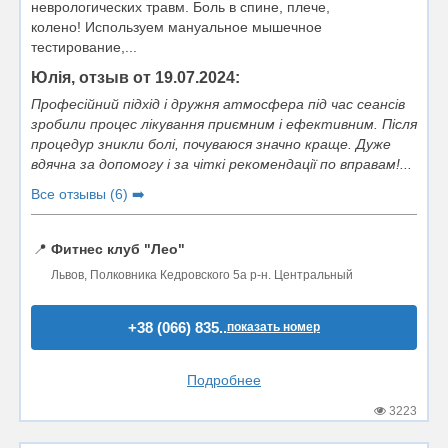
неврологических травм. Боль в спине, плече,
колено! Используем мануальное мышечное
тестирование,...
Юлія, отзыв от 19.07.2024:
Професійний підхід і дружня атмосфера під час сеансів
зробили процес лікування приємним і ефективним. Після
процедур зникли болі, почуваюся значно краще. Дуже
вдячна за допомогу і за чіткі рекомендації по вправам!...
Все отзывы (6) ➡️
📍
Фитнес клуб "Лео"
Львов, Полковника Кедровского 5а р-н. Центральный
+38 (066) 835..
показать номер
Подробнее
3223