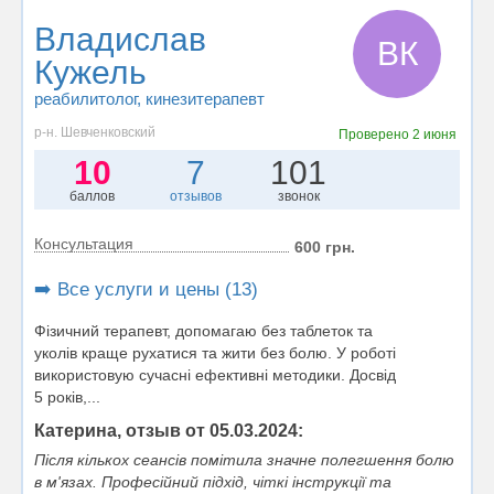
Владислав
ВК
Кужель
реабилитолог
, кинезитерапевт
р-н. Шевченковский
Проверено
2 июня
10
7
101
баллов
отзывов
звонок
Консультация
600 грн.
➡️ Все услуги и цены (13)
Фізичний терапевт, допомагаю без таблеток та
уколів краще рухатися та жити без болю. У роботі
використовую сучасні ефективні методики. Досвід
5 років,...
Катерина, отзыв от 05.03.2024:
Після кількох сеансів помітила значне полегшення болю
в м'язах. Професійний підхід, чіткі інструкції та