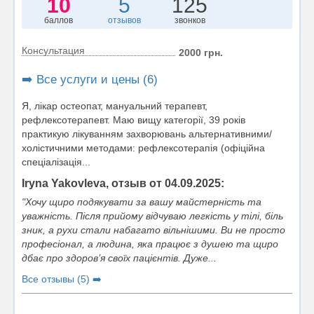
10
5
125
баллов
отзывов
звонков
Консультация
2000 грн.
➡️ Все услуги и цены (6)
Я, лікар остеопат, мануальний терапевт,
рефлексотерапевт. Маю вищу категорії, 39 років
практикую лікуванням захворювань альтернативними/
холістичними методами: рефлексотерапія (офіційна
спеціалізація...
Iryna Yakovleva, отзыв от 04.09.2025:
"Хочу щиро подякувати за вашу майстерність та
уважність. Після прийому відчуваю легкість у тілі, біль
зник, а рухи стали набагато вільнішими. Ви не просто
професіонал, а людина, яка працює з душею та щиро
дбає про здоров’я своїх пацієнтів. Дуже...
Все отзывы (5) ➡️