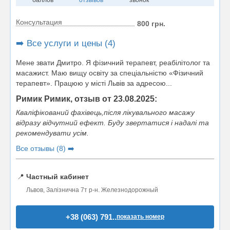
баллов
отзывов
звонок
Консультация
800 грн.
➡️ Все услуги и цены (4)
Мене звати Дмитро. Я фізичний терапевт, реабілітолог та
масажист. Маю вищу освіту за спеціальністю «Фізичний
терапевт». Працюю у місті Львів за адресою...
Римик Римик, отзыв от 23.08.2025:
Кваліфікований фахівець,після лікувального масажу
відразу відчутний ефект. Буду звертатися і надалі та
рекомендувати усім.
Все отзывы (8) ➡️
📍
Частный кабинет
Львов, Залізнична 7т р-н. Железнодорожный
+38 (063) 791..
показать номер