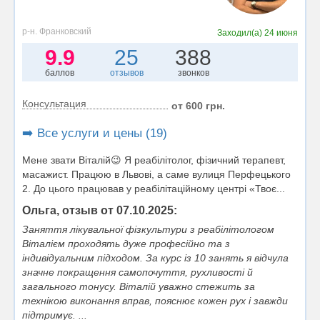
р-н. Франковский
Заходил(а)
24 июня
9.9
25
388
баллов
отзывов
звонков
Консультация
от 600 грн.
➡️ Все услуги и цены (19)
Mене звати Віталій😉 Я реабілітолог, фiзичний терапевт,
масажист. Працюю в Львові, а саме вулиця Перфецького
2. До цього працював у реабілітаційному центрі «Твоє...
Ольга, отзыв от 07.10.2025:
Заняття лікувальної фізкультури з реабілітологом
Віталієм проходять дуже професійно та з
індивідуальним підходом. За курс із 10 занять я відчула
значне покращення самопочуття, рухливості й
загального тонусу. Віталій уважно стежить за
технікою виконання вправ, пояснює кожен рух і завжди
підтримує. ...