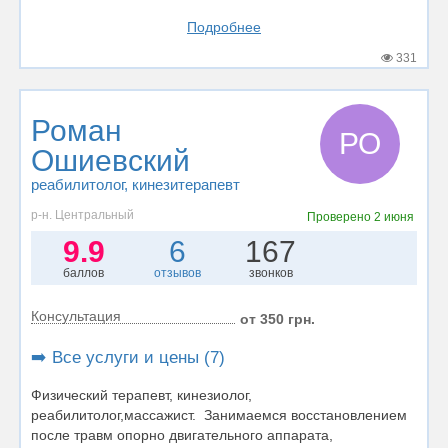
Подробнее
331
Роман
РО
Ошиевский
реабилитолог
, кинезитерапевт
р-н. Центральный
Проверено
2 июня
9.9
6
167
баллов
отзывов
звонков
Консультация
от 350 грн.
➡️ Все услуги и цены (7)
Физический терапевт, кинезиолог,
реабилитолог,массажист. Занимаемся восстановлением
после травм опорно двигательного аппарата,