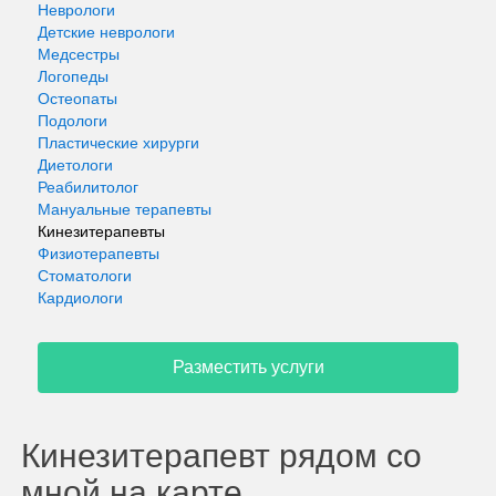
Неврологи
Детские неврологи
Медсестры
Логопеды
Остеопаты
Подологи
Пластические хирурги
Диетологи
Реабилитолог
Мануальные терапевты
Кинезитерапевты
Физиотерапевты
Стоматологи
Кардиологи
Разместить услуги
Кинезитерапевт рядом со
мной на карте