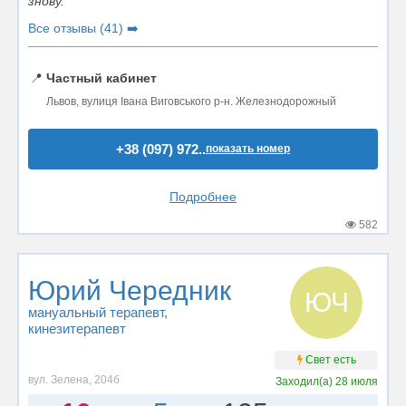
знову.
Все отзывы (41) ➡️
📍
Частный кабинет
Львов, вулиця Івана Виговського р-н. Железнодорожный
+38 (097) 972..
показать номер
Подробнее
582
Юрий Чередник
ЮЧ
мануальный терапевт
,
кинезитерапевт
Свет есть
вул. Зелена, 204б
Заходил(а)
28 июля