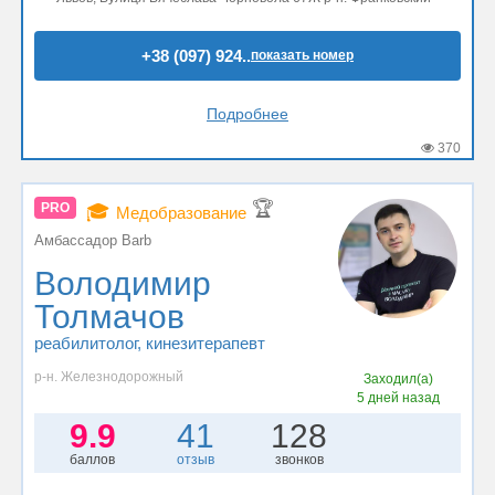
+38 (097) 924..
показать номер
Подробнее
370
🏆
PRO
🎓
Медобразование
Амбассадор Barb
Володимир
Толмачов
реабилитолог
, кинезитерапевт
р-н. Железнодорожный
Заходил(а)
5 дней назад
9.9
41
128
баллов
отзыв
звонков