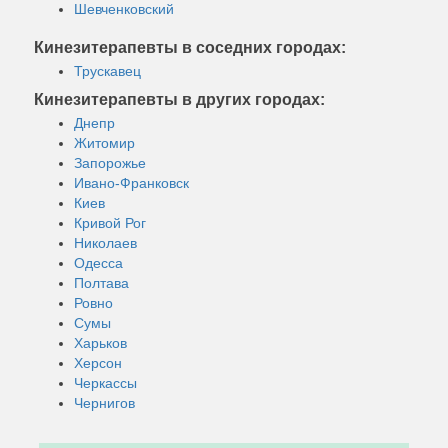
Шевченковский
Кинезитерапевты в соседних городах:
Трускавец
Кинезитерапевты в других городах:
Днепр
Житомир
Запорожье
Ивано-Франковск
Киев
Кривой Рог
Николаев
Одесса
Полтава
Ровно
Сумы
Харьков
Херсон
Черкассы
Чернигов