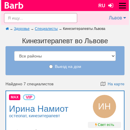
RU
Львов
→
Здоровье
→
Специалисты
→
Кинезитерапевты Львова
Кинезитерапевт во Львове
Выезд на дом
Найдено 7 специалистов
На карте
VIP
MAX
ИН
Ирина Намиот
остеопат
, кинезитерапевт
Свет есть