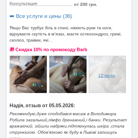
Консультация
от 200 грн.
➡️ Все услуги и цены (36)
Якщо Вас турбує біль в спині, німіють руки та ноги,
відчуваєте скутість в м'язах, маєте остеохондроз, грижі,
сколіоз, травми, які...
🎁 Cкидка 10% по промокоду Barb
12 фото
Надія, отзыв от 05.05.2026:
Рекомендую,дуже сподобався масаж в Володимира.
Робила загальний,лімфо дренажний,і банки. Результат
вражаючий, зійшли набряки,підтягнулась шкіра ,стала
стрункішою. Обов’язково як буду в Львові запишусь