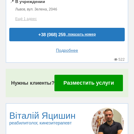
📍
В учреждении
Львов, вул. Зелена, 204б
Ещё 1 адрес
+38 (068) 259..
показать номер
Подробнее
522
Разместить услуги
Нужны клиенты?
Віталій Яцишин
реабилитолог
, кинезитерапевт