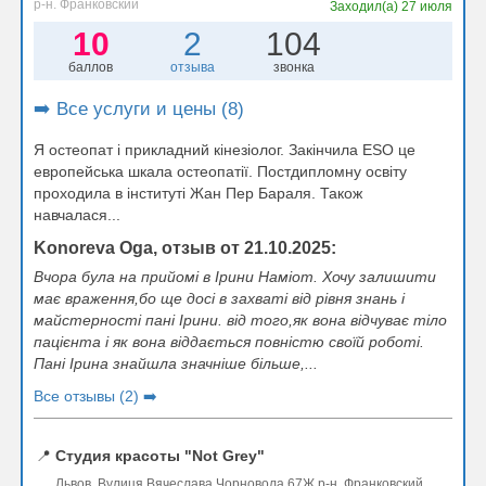
р-н. Франковский
Заходил(а)
27 июля
10
2
104
баллов
отзыва
звонка
➡️ Все услуги и цены (8)
Я остеопат і прикладний кінезіолог. Закінчила ESO це
европейська шкала остеопатії. Постдипломну освіту
проходила в інституті Жан Пер Бараля. Також
навчалася...
Konoreva Oga, отзыв от 21.10.2025:
Вчора була на прийомі в Ірини Наміот. Хочу залишити
має враження,бо ще досі в захваті від рівня знань і
майстерності пані Ірини. від того,як вона відчуває тіло
пацієнта і як вона віддається повністю своїй роботі.
Пані Ірина знайшла значніше більше,...
Все отзывы (2) ➡️
📍
Студия красоты "Not Grey"
Львов, Вулиця Вячеслава Чорновола 67Ж р-н. Франковский