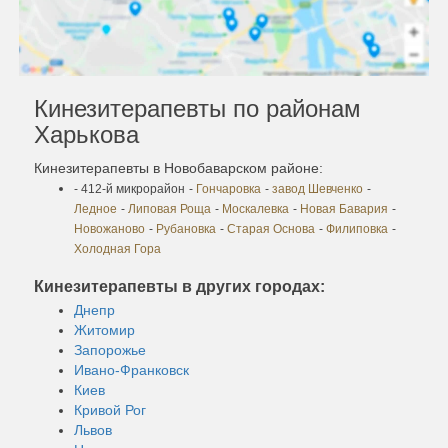
Кинезитерапевты по районам
Харькова
Кинезитерапевты в Новобаварском районе:
- 412-й микрорайон
-
Гончаровка
-
завод Шевченко
-
Ледное
-
Липовая Роща
-
Москалевка
-
Новая Бавария
-
Новожаново
-
Рубановка
-
Старая Основа
-
Филиповка
-
Холодная Гора
Кинезитерапевты в других городах:
Днепр
Житомир
Запорожье
Ивано-Франковск
Киев
Кривой Рог
Львов