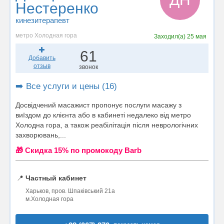
Нестеренко
кинезитерапевт
метро Холодная гора
Заходил(а)
25 мая
61
Добавить
отзыв
звонок
➡️ Все услуги и цены (16)
Досвідчений масажист пропонує послуги масажу з
виїздом до клієнта або в кабинеті недалеко від метро
Холодна гора, а також реабілітація після неврологічних
захворювань,...
🎁 Cкидка 15% по промокоду Barb
📍
Частный кабинет
Харьков, пров. Шпаківський 21а
м.Холодная гора