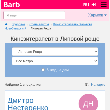
RU
Харьков
→
Здоровье
→
Специалисты
→
Кинезитерапевты Харькова
→
Новобаварский
→
Липовая Роща
Кинезитерапевт в Липовой роще
Выезд на дом
Найдено 1 специалист
На карте
Дмитро
ДН
Нестеренко