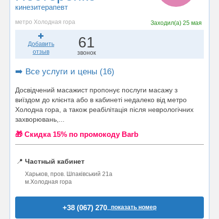
кинезитерапевт
метро Холодная гора
Заходил(а)
25 мая
61
Добавить
отзыв
звонок
➡️ Все услуги и цены (16)
Досвідчений масажист пропонує послуги масажу з
виїздом до клієнта або в кабинеті недалеко від метро
Холодна гора, а також реабілітація після неврологічних
захворювань,...
🎁 Cкидка 15% по промокоду Barb
📍
Частный кабинет
Харьков, пров. Шпаківський 21а
м.Холодная гора
+38 (067) 270..
показать номер