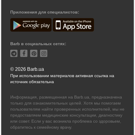
Приложения для специалистов:
Barb в социальных сетях:
© 2026 Barb.ua
При использовании материалов активная ссылка на
источник обязательна
Информация, размещенная на Barb.ua, предназначена
только для ознакомительных целей. Хотя мы помогаем
пользователям найти проверенных исполнителей, мы не
предоставляем медицинские консультации, диагностику
или совет. Если у вас возникла проблема со здоровьем,
обратитесь к семейному врачу.