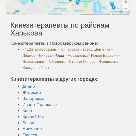
Кинезитерапевты по районам
Харькова
Кинезитерапевты в Новобаварском районе:
-
412-й микрорайон
-
Гончаровка
-
завод Шевченко
-
Ледное
- Липовая Роща
-
Москалевка
-
Новая Бавария
-
Новожаново
-
Рубановка
-
Старая Основа
-
Филиповка
-
Холодная Гора
Кинезитерапевты в других городах:
Днепр
Житомир
Запорожье
Ивано-Франковск
Киев
Кривой Рог
Львов
Николаев
Одесса