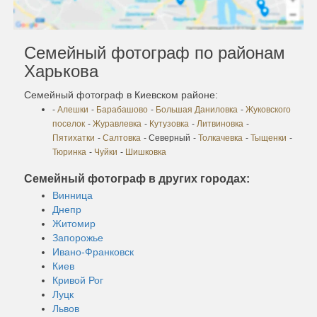
Семейный фотограф по районам
Харькова
Семейный фотограф в Киевском районе:
-
Алешки
-
Барабашово
-
Большая Даниловка
-
Жуковского
поселок
-
Журавлевка
-
Кутузовка
-
Литвиновка
-
Пятихатки
-
Салтовка
- Северный
-
Толкачевка
-
Тыщенки
-
Тюринка
-
Чуйки
-
Шишковка
Семейный фотограф в других городах:
Винница
Днепр
Житомир
Запорожье
Ивано-Франковск
Киев
Кривой Рог
Луцк
Львов