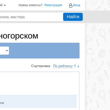
ий
Нужны клиенты?
Регистрация
Вход
Найти
ногорском
Сортировка:
По рейтингу
ков