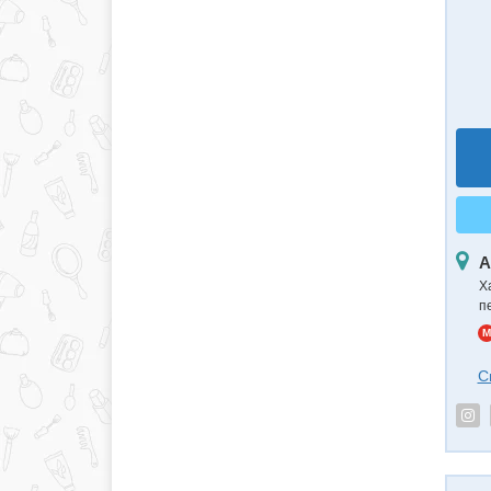
А
Х
п
M
С