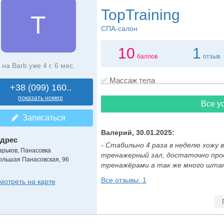
TopTraining
T
СПА-салон
10
1
баллов
отзыв
на Barb уже 4 г. 6 мес.
✅ Массаж тела
+38 (099) 160..
показать номер
Все ус
Записаться
Валерий, 30.01.2025:
дрес
- Стабильно 4 раза в неделю хожу в
арьков, Панасовка
тренажерный зал, достаточно пр
ольшая Панасовская, 96
тренажёрами а так же много штанг,
Все отзывы: 1
мотреть на карте