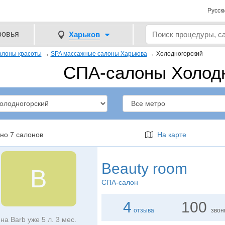
Русск
ровья
Харьков
алоны красоты
→
SPA массажные салоны Харькова
→
Холодногорский
СПА-салоны Холод
но 7 салонов
На карте
Beauty room
B
СПА-салон
4
100
отзыва
звон
на Barb уже 5 л. 3 мес.