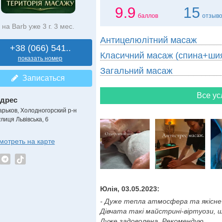
9.9
15
баллов
отзыв
на Barb уже 3 г. 3 мес.
Антицелюлітний масаж
+38 (066) 541..
Класичний масаж (спина+ши
показать номер
Загальний масаж
Записаться
Все ус
дрес
арьков, Холодногорский р-н
лиця Львівська, 6
мотреть на карте
Юлія, 03.05.2023:
- Дуже тепла атмосфера та якісне 
Дівчата такі майстрині-віртуози, 
Дуже задоволена. Рекомендую......