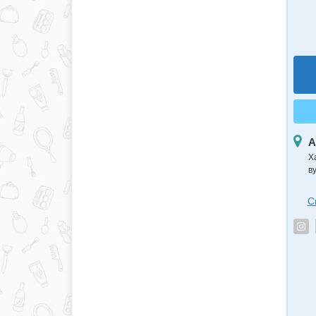
А
Х
ву
С