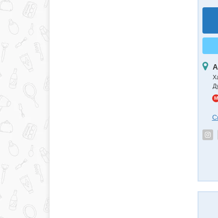
А
Х
Ду
M
С