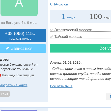
A
СПА-салон
1
100
отзыв
звон
на Barb уже 4 г. 6 мес.
✅ Экзотический массаж
+38 (066) 115..
✅ Тайский массаж
показать номер
Все ус
Записаться
дрес
Алена, 01.02.2025:
арьков, Холодногорский р-н
- Сейчас проживаю в новом для себ
ереулок Лопатинский, 2
разные фитнес-клубы, чтобы понят
Площадь Конституции
основе посещаю такой фитнес-клуб..
мотреть на карте
Все отзывы: 1
сайт