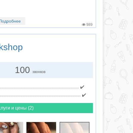
Подробнее
989
kshop
100
звонков
✔️
✔️
луги и цены (2)