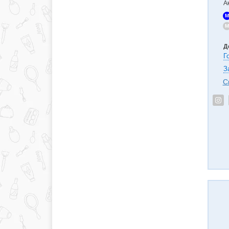
А
M
M
Д
Г
З
С