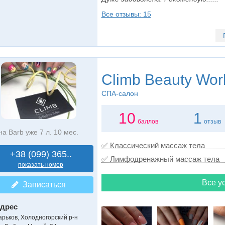
Все отзывы: 15
Climb Beauty Wor
СПА-салон
10
1
баллов
отзыв
на Barb уже 7 л. 10 мес.
✅ Классический массаж тела
+38 (099) 365..
✅ Лимфодренажный массаж тела
показать номер
Все ус
Записаться
дрес
арьков, Холодногорский р-н