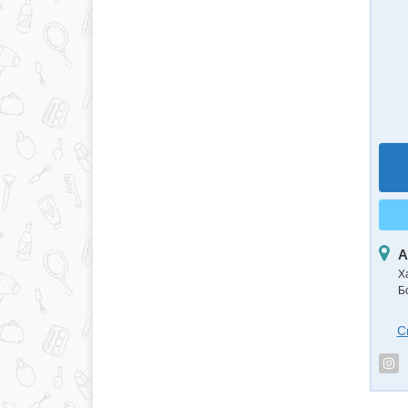
А
Х
Б
С