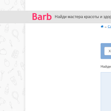
Найди мастера красоты и здо
→
С
Найде