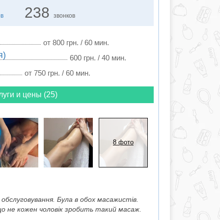
238
ов
звонков
от 800 грн. / 60 мин.
я)
600 грн. / 40 мин.
от 750 грн. / 60 мин.
луги и цены (25)
8 фото
обслуговування. Була в обох масажистів.
що не кожен чоловік зробить такий масаж.