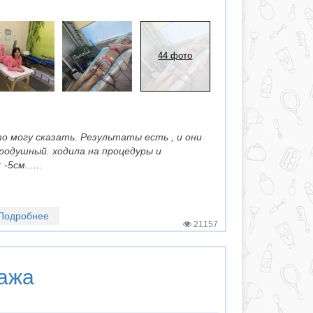
44 фото
о могу сказать. Результаты есть , и они
родушный. ходила на процедуры и
5см......
Подробнее
21157
ажа