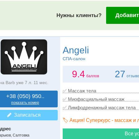
Добавит
Нужны клиенты?
Angeli
СПА-салон
9.4
27
баллов
отзыв
на Barb уже 7 л. 11 мес.
✅ Массаж тела
+38 (050) 950..
✅ Миофасциальный массаж
показать номер
✅ Лимфодренажный массаж тела
Записаться
🏷️ Акция! Суперкурс - массаж и
дрес
Все ус
арьков, Салтовка