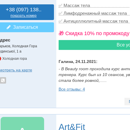
✅ Массаж тела
+38 (097) 138..
✅ Лимфодренажный массаж тела
показать номер
✅ Антицеллюлитный массаж тела
Записаться
🎁 Cкидка 10% по промокоду
дрес
Все ус
арьков, Холодная Гора
динської, 1 а
Холодная гора
Галина, 24.11.2021:
- В Beauty room проходила курс ан
мотреть на карте
тренера. Курс был из 10 сеансов, 
стала более ровной,......
Все отзывы: 4
Art&Fit