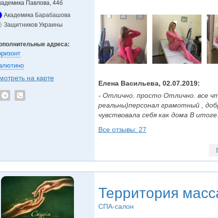
кадемика Павлова, 44б
Академика Барабашова
Защитников Украины
ополнительные адреса:
оризонт
алютино
мотреть на карте
Елена Васильева, 02.07.2019:
- Отлично. просто Отлично. все чт
реальны)персонал грамотный , доб
чувствовала себя как дома В итоге: -
Все отзывы: 27
Территория масс
СПА-салон