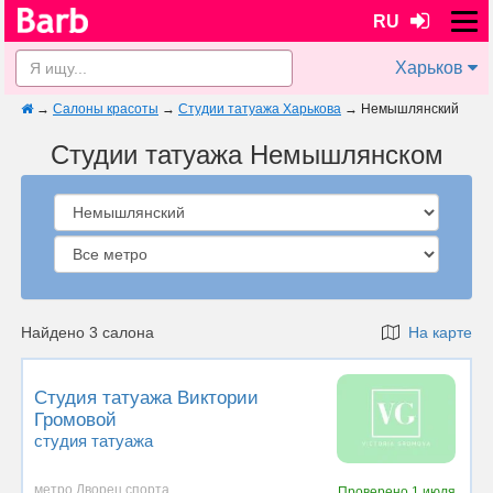
RU
Харьков
→
Салоны красоты
→
Студии татуажа Харькова
→
Немышлянский
Студии татуажа Немышлянском
Найдено 3 салона
На карте
Студия татуажа Виктории
Громовой
студия татуажа
метро Дворец спорта
Проверено
1 июля