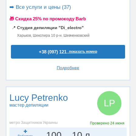
➡️ Все услуги и цены (37)
🎁 Cкидка 25% по промокоду Barb
📍
Студия депиляции "Di_electro"
Харьков, Шекспира 10 р-н. Шевченковский
+38 (097) 121..
показать номер
Подробнее
Lucy Petrenko
LP
мастер депиляции
метро Защитников Украины
Проверено
24 июня
100
10 л.