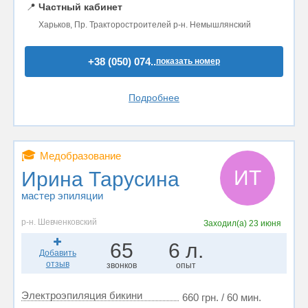
📍
Частный кабинет
Харьков, Пр. Тракторостроителей р-н. Немышлянский
+38 (050) 074..
показать номер
Подробнее
🎓
Медобразование
ИТ
Ирина Тарусина
мастер эпиляции
р-н. Шевченковский
Заходил(а)
23 июня
65
6 л.
Добавить
отзыв
звонков
опыт
Электроэпиляция бикини
660 грн. / 60 мин.