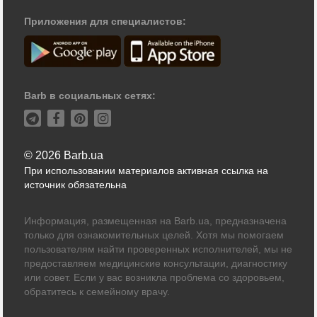
Приложения для специалистов:
Barb в социальных сетях:
© 2026 Barb.ua
При использовании материалов активная ссылка на
источник обязательна
Информация, размещенная на Barb.ua, предназначена
только для ознакомительных целей. Хотя мы помогаем
пользователям найти проверенных исполнителей, мы не
предоставляем медицинские консультации, диагностику
или совет. Если у вас возникла проблема со здоровьем,
обратитесь к семейному врачу.