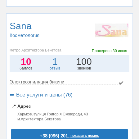
Sana
Косметология
метро Архитектора Бекетова
Проверено
30 июня
10
1
100
баллов
отзыв
звонков
Электроэпиляция бикини
✔️
➡️ Все услуги и цены (76)
📍
Адрес
Харьков, вулиця Григорія Сковороди, 43
м.Архитектора Бекетова
+38 (096) 201..
показать номер