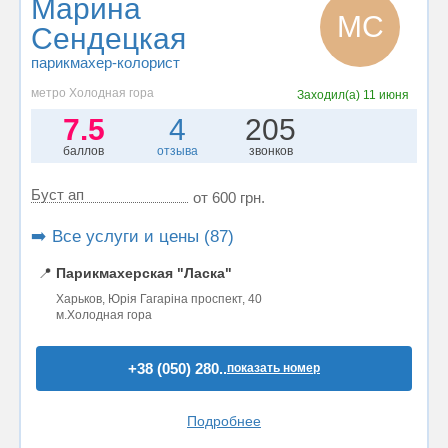
Марина
МС
Сендецкая
парикмахер-колорист
метро Холодная гора
Заходил(а)
11 июня
7.5
4
205
баллов
отзыва
звонков
Буст ап
от 600 грн.
➡️ Все услуги и цены (87)
📍
Парикмахерская "Ласка"
Харьков, Юрія Гагаріна проспект, 40
м.Холодная гора
+38 (050) 280..
показать номер
Подробнее