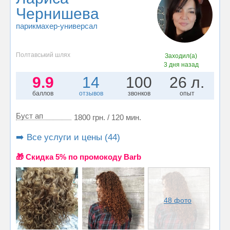
Чернишева
парикмахер-универсал
Полтавський шлях
Заходил(а)
3 дня назад
9.9
14
100
26 л.
баллов
отзывов
звонков
опыт
Буст ап
1800 грн. / 120 мин.
➡️ Все услуги и цены (44)
🎁 Cкидка 5% по промокоду Barb
48 фото