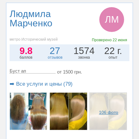
Людмила
ЛМ
Марченко
метро Исторический музей
Проверено
22 июня
9.8
27
1574
22 г.
баллов
отзывов
звонка
опыт
Буст ап
от 1500 грн.
➡️ Все услуги и цены (79)
106 фото