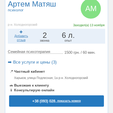
Артем Матяш
АМ
психолог
р-н. Холодногорский
Заходил(а)
13 ноября
2
6 л.
Добавить
отзыв
звонка
опыт
Семейная психотерапия
1500 грн. / 60 мин.
➡️ Все услуги и цены (3)
📍
Частный кабинет
Харьков, улица Подлесная, 1а р-н. Холодногорский
🚗
Выезжаю к клиенту
📱
Консультирую онлайн
+38 (093) 028..
показать номер