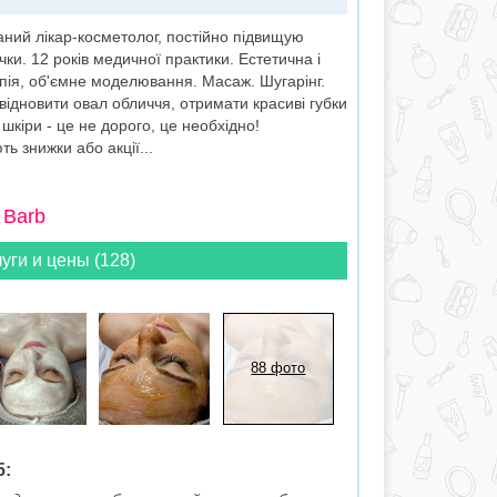
ний лікар-косметолог, постійно підвищую
ички. 12 років медичної практики. Естетична і
апія, об'ємне моделювання. Масаж. Шугарінг.
відновити овал обличчя, отримати красиві губки
 шкіри - це не дорого, це необхідно!
ь знижки або акції...
 Barb
уги и цены (128)
88 фото
5: