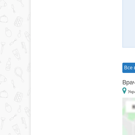
Все 
Врач
Укр