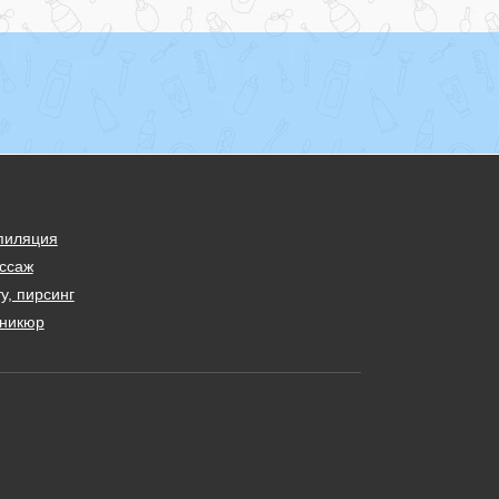
пиляция
ссаж
у, пирсинг
никюр