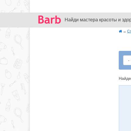
Найди мастера красоты и здо
→
С
Найде