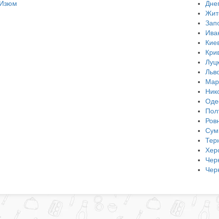
Изюм
Дне
Жит
Зап
Ива
Кие
Кри
Луц
Льв
Мар
Ник
Оде
Пол
Ров
Сум
Тер
Хер
Чер
Чер