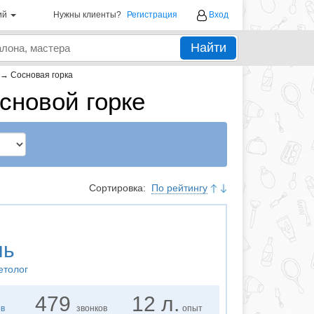
ий
Нужны клиенты?
Регистрация
Вход
Найти
→
Сосновая горка
сновой горке
Сортировка:
По рейтингу
нь
етолог
479
12 л.
ов
звонков
опыт