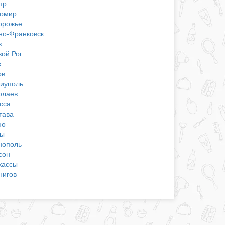
пр
омир
орожье
но-Франковск
в
вой Рог
к
ов
иуполь
олаев
сса
тава
но
ы
нополь
сон
кассы
нигов