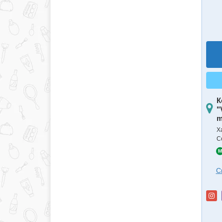
К
"
m
Х
С
M
С