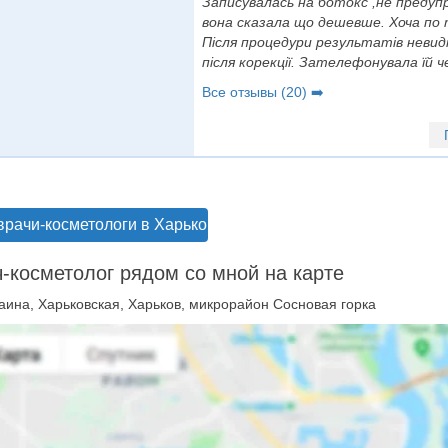
Записувалась на ботокс ,не предуп
вона сказала що дешевше. Хоча по т
Після процедури результатів невид
після корекції. Зателефонувала їй че
Все отзывы (20) ➡️
врачи-косметологи в Харькове
-косметолог рядом со мной на карте
аина, Харьковская, Харьков, микрорайон Сосновая горка