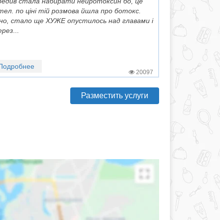
редив стала набирати нейротоксин бо, це
ел. по ціні тій розмова йшла про ботокс.
но, стало ще ХУЖЕ опустилось над главами і
рез...
Подробнее
20097
Разместить услуги