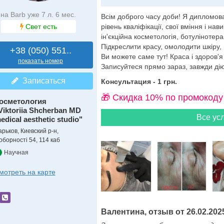
на Barb уже 7 л. 6 мес.
Всім доброго часу доби! Я дипломова
Свет есть
рівень кваліфікації, свої вміння і нав
ін'єкційна косметологія, ботулінотер
Підкреслити красу, омолодити шкіру, 
+38 (050) 551..
Ви можете саме тут! Краса і здоров'я
показать номер
Записуйтеся прямо зараз, завжди діют
Записаться
Консультация - 1 грн.
🎁 Cкидка 10% по промокоду
осметология
Viktoriia Shcherban MD
Все усл
edical aesthetic studio"
арьков, Киевский р-н,
оборності 54, 114 каб
Научная
мотреть на карте
Валентина, отзыв от 26.02.202