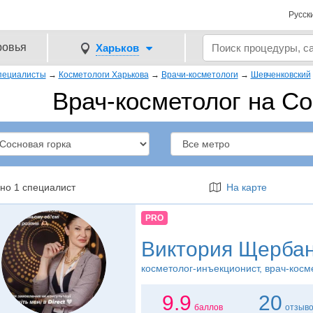
Русск
ровья
Харьков
пециалисты
→
Косметологи Харькова
→
Врачи-косметологи
→
Шевченковский
Врач-косметолог на Со
но 1 специалист
На карте
PRO
Виктория Щерба
косметолог-инъекционист
, врач-косм
9.9
20
баллов
отзыв