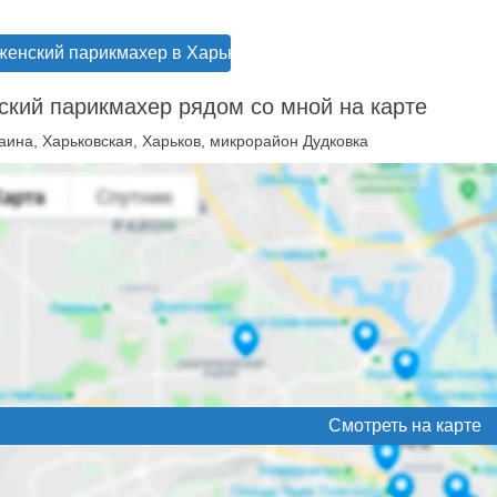
женский парикмахер в Харькове
кий парикмахер рядом со мной на карте
аина, Харьковская, Харьков, микрорайон Дудковка
Смотреть на карте