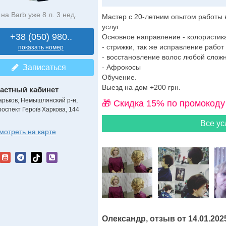
на Barb уже 8 л. 3 нед.
Мастер с 20-летним опытом работы 
услуг.
+38 (050) 980..
Основное направление - колористик
- стрижки, так же исправление работ
показать номер
- восстановление волос любой сложн
Записаться
- Афрокосы
Обучение.
Выезд на дом +200 грн.
астный кабинет
арьков, Немышлянский р-н,
🎁 Cкидка 15% по промокоду
роспект Героїв Харкова, 144
Все ус
мотреть на карте
Олександр, отзыв от 14.01.202