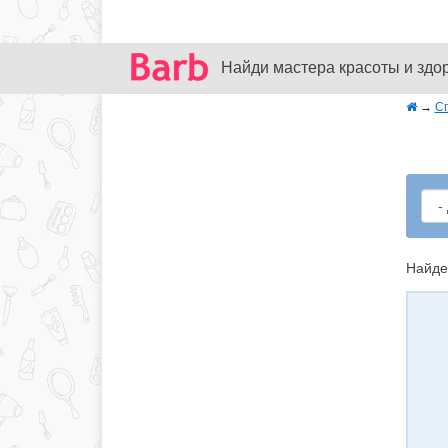
Найди мастера красоты и здо
→
С
Найде