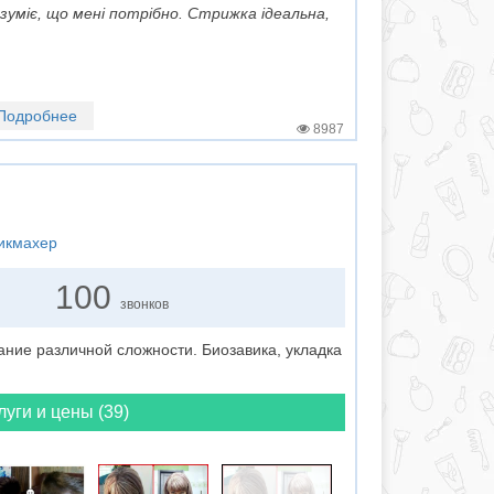
зуміє, що мені потрібно. Стрижка ідеальна,
Подробнее
8987
рикмахер
100
звонков
ние различной сложности. Биозавика, укладка
луги и цены (39)