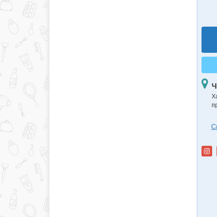
Ч
Х
п
С