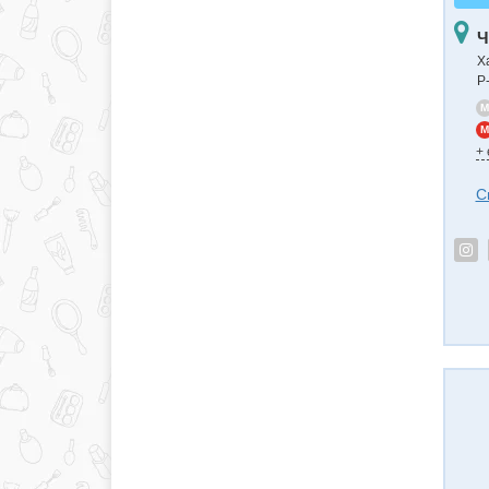
Ч
Х
Р
M
M
+
С