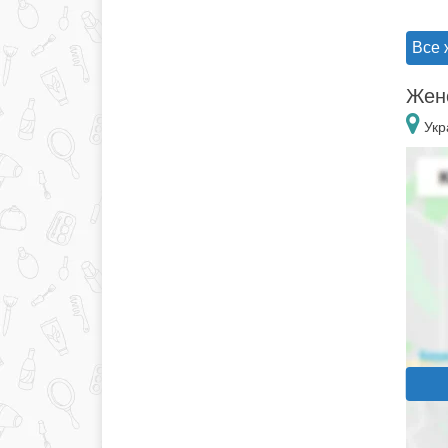
Все 
Женс
Укр