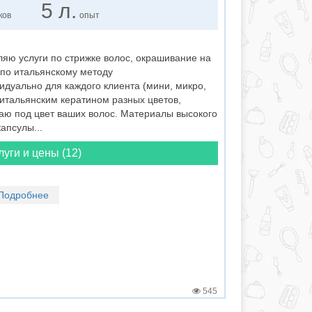
5 л.
ков
опыт
яю услуги по стрижке волос, окрашивание на
 по итальянскому методу
дуально для каждого клиента (мини, микро,
итальянским кератином разных цветов,
аю под цвет ваших волос. Материалы высокого
апсулы...
луги и цены (12)
Подробнее
545