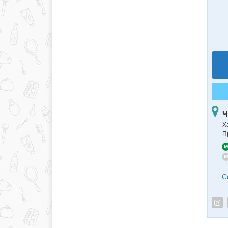
Ч
Х
П
M
M
С