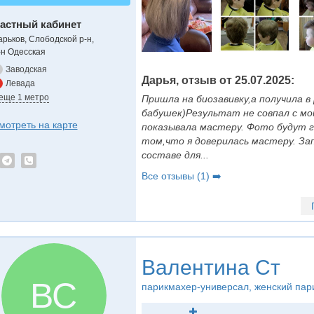
астный кабинет
арьков, Слободской р-н,
-н Одесская
Заводская
Дарья, отзыв от 25.07.2025:
Левада
 еще 1 метро
Пришла на биозавивку,а получила в
бабушек)Результат не совпал с м
мотреть на карте
показывала мастеру. Фото будут г
том,что я доверилась мастеру. Зап
составе для...
Все отзывы (1) ➡️
Валентина Ст
ВС
парикмахер-универсал
, женский па