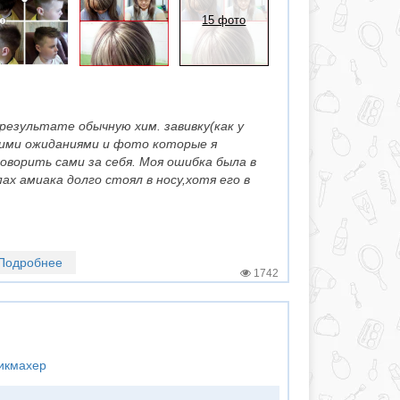
15 фото
 результате обычную хим. завивку(как у
оими ожиданиями и фото которые я
оворить сами за себя. Моя ошибка была в
ах амиака долго стоял в носу,хотя его в
Подробнее
1742
рикмахер