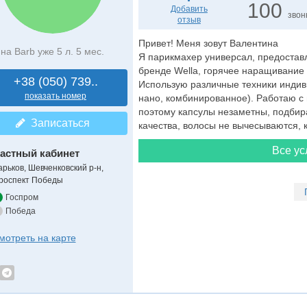
100
Добавить
звон
отзыв
Привет! Меня зовут Валентина
на Barb уже 5 л. 5 мес.
Я парикмахер универсал, предоставл
бренде Wella, горячее наращивание
+38 (050) 739..
Использую различные техники индиви
показать номер
нано, комбинированное). Работаю с 
поэтому капсулы незаметны, подбир
Записаться
качества, волосы не вычесываются, к
Все ус
астный кабинет
арьков, Шевченковский р-н,
роспект Победы
Госпром
Победа
мотреть на карте