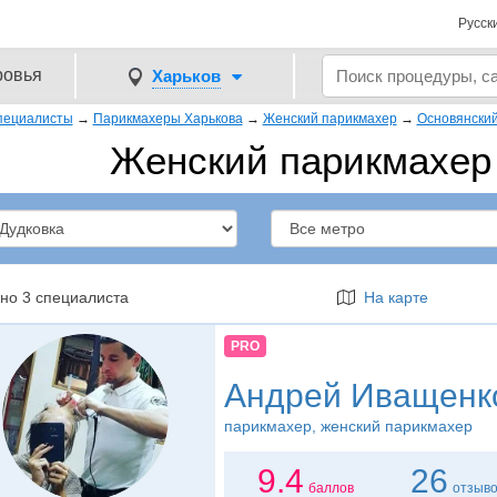
Русск
ровья
Харьков
пециалисты
→
Парикмахеры Харькова
→
Женский парикмахер
→
Основянски
Женский парикмахер 
но 3 специалиста
На карте
PRO
Андрей Иващенк
парикмахер
, женский парикмахер
9.4
26
баллов
отзыв