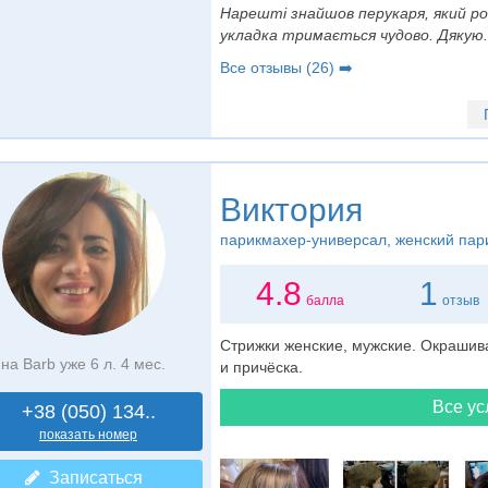
Нарешті знайшов перукаря, який ро
укладка тримається чудово. Дякую.
Все отзывы (26) ➡️
Виктория
парикмахер-универсал
, женский па
4.8
1
балла
отзыв
Стрижки женские, мужские. Окрашива
на Barb уже 6 л. 4 мес.
и причёска.
Все ус
+38 (050) 134..
показать номер
Записаться