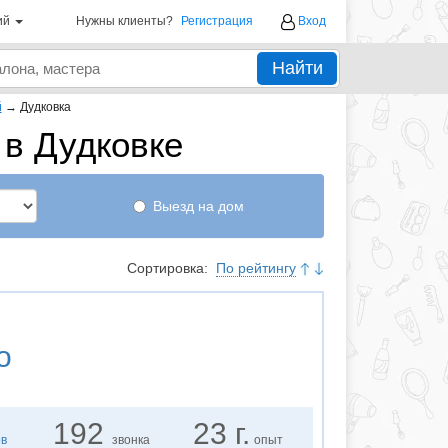
ий
Нужны клиенты?
Регистрация
Вход
Найти
й
→
Дудковка
в Дудковке
Выезд на дом
Сортировка:
По рейтингу
о
192
23 г.
ов
звонка
опыт