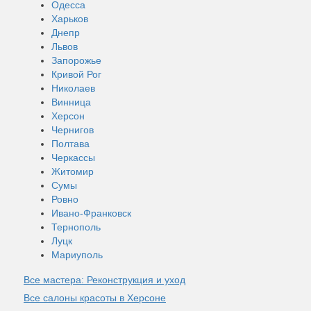
Одесса
Харьков
Днепр
Львов
Запорожье
Кривой Рог
Николаев
Винница
Херсон
Чернигов
Полтава
Черкассы
Житомир
Сумы
Ровно
Ивано-Франковск
Тернополь
Луцк
Мариуполь
Все мастера: Реконструкция и уход
Все салоны красоты в Херсоне