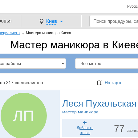
Русск
ровья
Киев
пециалисты
→
Мастера маникюра Киева
Мастер маникюра в Киеве
но 317 специалистов
На карте
Леся Пухальская
ЛП
мастер маникюра
77
Добавить
звонк
отзыв