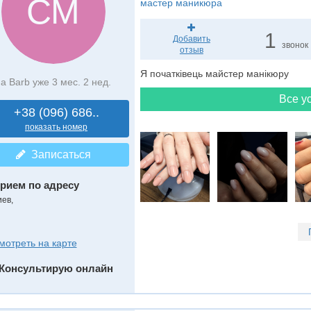
СМ
мастер маникюра
1
Добавить
звонок
отзыв
Я початківець майстер манікюру
а Barb уже 3 мес. 2 нед.
Все ус
+38 (096) 686..
показать номер
Записаться
рием по адресу
иев,
мотреть на карте
Консультирую онлайн