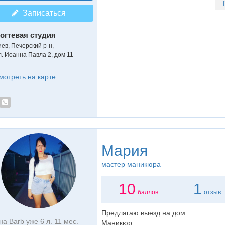
Записаться
огтевая студия
иев, Печерский р-н,
л. Иоанна Павла 2, дом 11
мотреть на карте
Мария
мастер маникюра
10
1
баллов
отзыв
Предлагаю выезд на дом
на Barb уже 6 л. 11 мес.
Маникюр