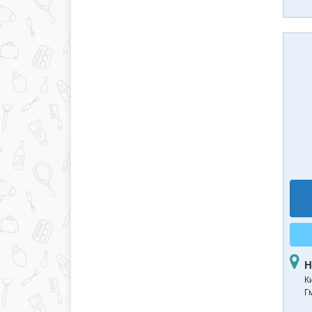
Н
К
Г