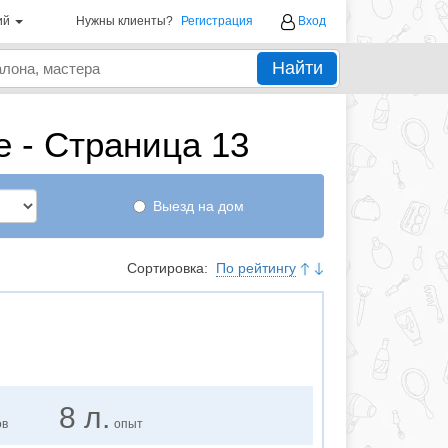
ий
Нужны клиенты?
Регистрация
Вход
Найти
 - Страница 13
Выезд на дом
Сортировка:
По рейтингу
8 л.
ов
опыт