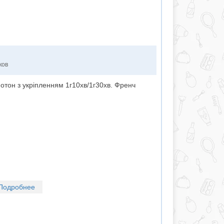
ков
отон з укріпленням 1г10хв/1г30хв. Френч
Подробнее