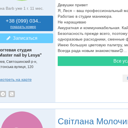
Девушки привет
на Barb уже 1 г. 11 мес.
Я, Леся – ваш профессиональный ма
Работаю в студии маникюра.
+38 (099) 034..
Не наращиваю
показать номер
Аккуратная и коммуникабельная. Ка
Безопасность прежде всего, поэтом
Записаться
одноразовые расходники, сменные 
Имею большую цветовую палитру, мн
огтевая студия
Всегда рада новым знакомствам😊...
Master nail by Lesya"
Все ус
иев, Святошинский р-н,
стонська вулиця, 120
мотреть на карте
Світлана Молочи