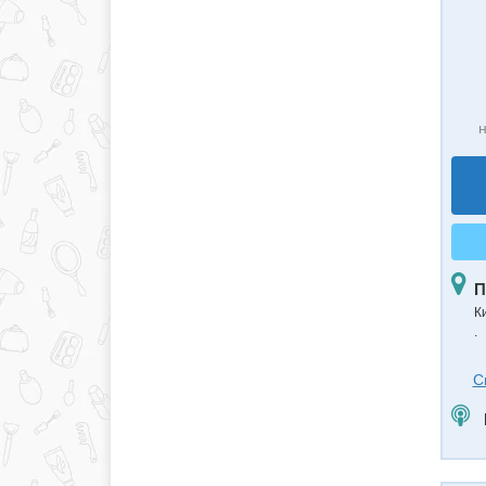
н
П
К
.
С