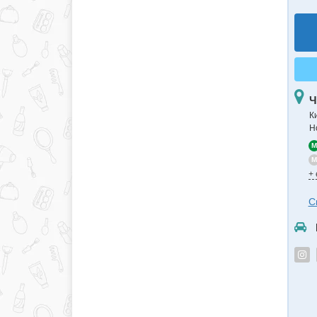
Ч
К
Н
M
M
+
С