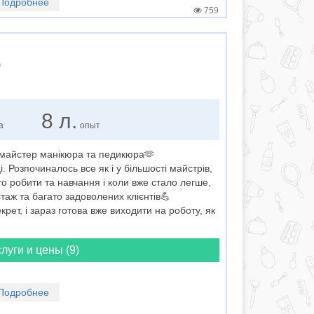
Подробнее
759
о
8 л.
а
опыт
аш майстер манікюра та педикюра🫶
 Розпочиналось все як і у більшості майстрів,
ато робити та навчання і коли вже стало легше,
таж та багато задоволених клієнтів💪
екрет, і зараз готова вже виходити на роботу, як
луги и цены (9)
Подробнее