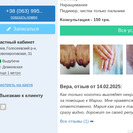
Наращивание
+38 (063) 995..
Педикюр, чистка только пальчики
показать номер
Консультация - 150 грн.
Записаться
Все ус
астный кабинет
иев, Голосеевский р-н,
овопироговская, 31
Выдубичи
Демиевская
 еще 1 метро
мотреть на карте
Вера, отзыв от 14.02.2025:
Как только ноготки выглядят некр
Выезжаю к клиенту
за помощью к Марии. Мне нравятся
ответственно. Мария как раз к та
сразу видно, дорожит он своей репу
Все отзывы (1) ➡️