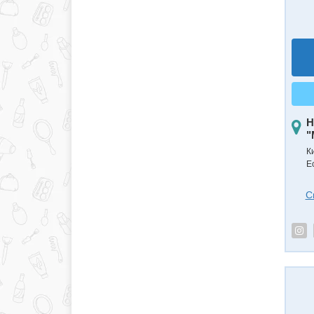
Н
"
К
Е
С