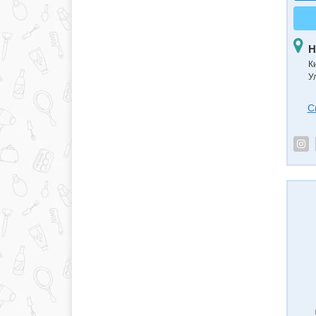
Н
К
У
С