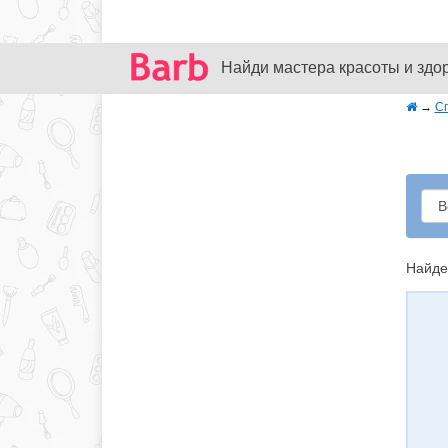
Найди мастера красоты и здо
→
С
Найде