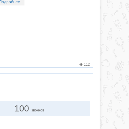
Подробнее
112
100
звонков