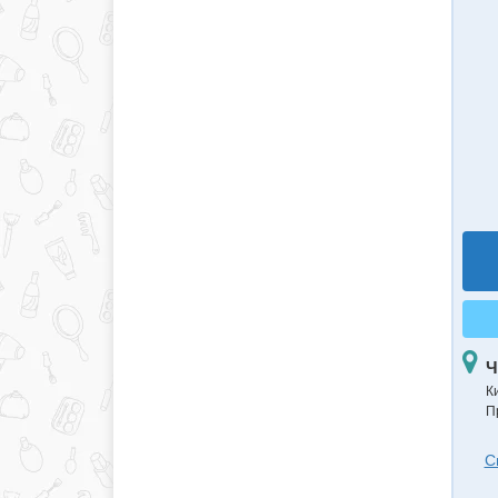
Ч
К
П
С