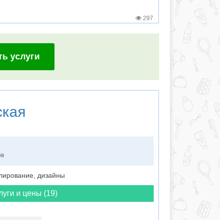
297
ть услуги
ская
ов
лирование, дизайны
луги и цены (19)