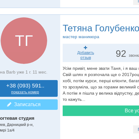
Тетяна Голубенк
ТГ
мастер маникюра
92
Добавить
звонк
отзыв
Усім привіт, мене звати Таня, і я в
на Barb уже 1 г. 11 мес.
Свій шлях я розпочала ще о 2017році.
хобі, потім курси, перші клієнти, баг
+38 (093) 591..
то зрозуміла, що за горами великий с
показать номер
А потім я пішла у велика відпустку, д
то кажуть...
Записаться
Все ус
огтевая студия
иев, Дарницкий р-н,
мирі 1а/4