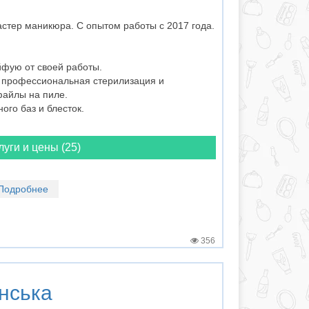
стер маникюра. С опытом работы с 2017 года.
йфую от своей работы.
у профессиональная стерилизация и
файлы на пиле.
ого баз и блесток.
луги и цены (25)
Подробнее
356
нська