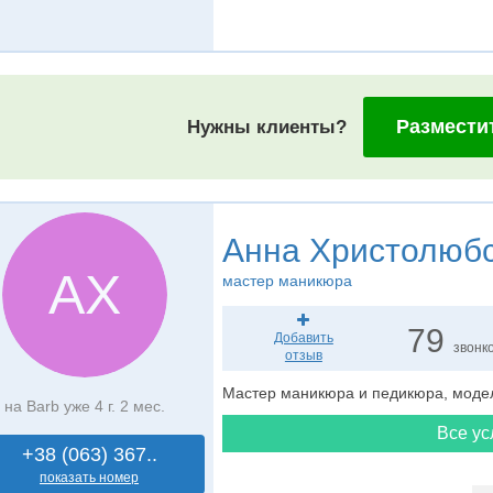
Размести
Нужны клиенты?
Анна Христолюб
АХ
мастер маникюра
79
Добавить
звонк
отзыв
Мастер маникюра и педикюра, моде
на Barb уже 4 г. 2 мес.
Все ус
+38 (063) 367..
показать номер