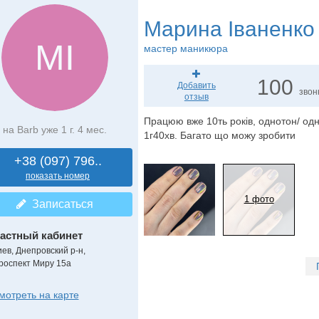
Марина Іваненко
МІ
мастер маникюра
100
Добавить
звон
отзыв
Працюю вже 10ть років, однотон/ одн
на Barb уже 1 г. 4 мес.
1г40хв. Багато що можу зробити
+38 (097) 796..
показать номер
1 фото
Записаться
астный кабинет
иев, Днепровский р-н,
роспект Миру 15а
мотреть на карте