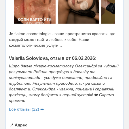
Je t'aime cosmetologie - ваше пространство красоты, где
каждый может найти любовь к себе. Наши
косметологические услуги...
Valeriia Soloviova, отзыв от 06.02.2026:
Щиро дякую лікарю-косметологу Олександрі за чудовий
результат! Робила процедури з догляду та
полінуклеотиди - усе дуже делікатно, професійно і з
турботою. Результат природний, шкіра свіжа й
доглянута. Олександра - уважна, приємна і справжній
фахівець, якому довіряєш з першої зустрічі ❤️ Окремо
приємно...
Все отзывы (22) ➡️
📍
Адрес