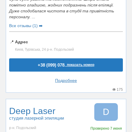
помітно гладшою, жодних подразнень після епіляції.
Дуже сподобалася чистота в студії та привітність
персоналу. ...
Все отзывы (1) ➡️
📍
Адрес
Киев, Турівська, 24 р-н. Подольский
+38 (099) 078..
показать номер
Подробнее
175
Deep Laser
D
студия лазерной эпиляции
р-н. Подольский
Проверено
7 июня