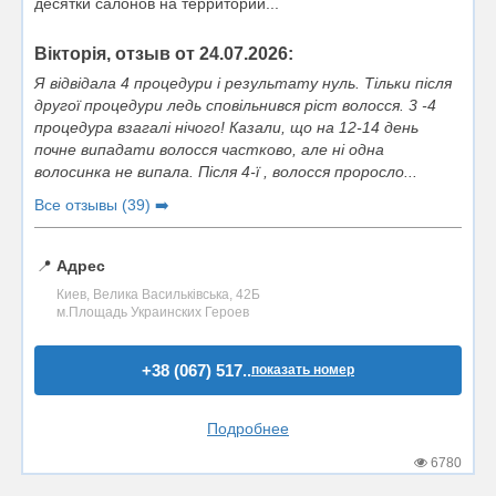
десятки салонов на территории...
Вікторія, отзыв от 24.07.2026:
Я відвідала 4 процедури і результату нуль. Тільки після
другої процедури ледь сповільнився ріст волосся. 3 -4
процедура взагалі нічого! Казали, що на 12-14 день
почне випадати волосся частково, але ні одна
волосинка не випала. Після 4-ї , волосся проросло...
Все отзывы (39) ➡️
📍
Адрес
Киев, Велика Васильківська, 42Б
м.Площадь Украинских Героев
+38 (067) 517..
показать номер
Подробнее
6780