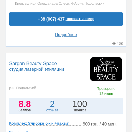
Киев, вулиця Олександра Олеся, 4-А р-н. Подольский
+38 (067) 437..
показать номер
Подробнее
468
Sargan Beauty Space
студия лазерной эпиляции
р-н. Подольский
Проверено
12 июня
8.8
2
100
баллов
отзыва
звонков
Комплекс(глибоке бікіні+пахви)
900 грн. / 40 мин.