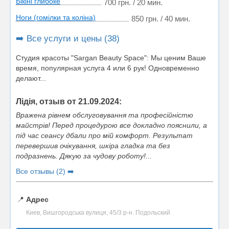
Бікіні глибоке
700 грн. / 20 мин.
Ноги (гомілки та коліна)
850 грн. / 40 мин.
➡️ Все услуги и цены (38)
Студия красоты "Sargan Beauty Space": Мы ценим Ваше
время, популярная услуга 4 или 6 рук! Одновременно
делают...
Лідія, отзыв от 21.09.2024:
Вражена рівнем обслуговування та професійністю
майстрів! Перед процедурою все докладно пояснили, а
під час сеансу дбали про мій комфорт. Результат
перевершив очікування, шкіра гладка та без
подразнень. Дякую за чудову роботу!...
Все отзывы (2) ➡️
📍
Адрес
Киев, Вишгородська вулиця, 45/3 р-н. Подольский