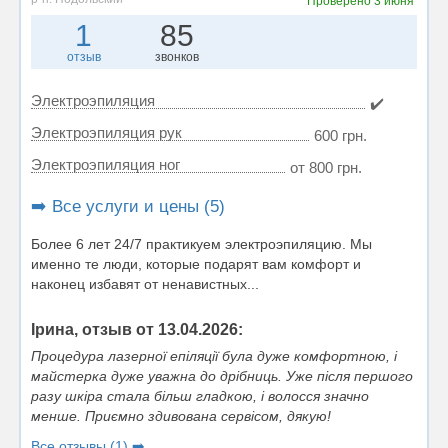
Проверено
3 июня
1
85
отзыв
звонков
Электроэпиляция
✔️
Электроэпиляция рук
600 грн.
Электроэпиляция ног
от 800 грн.
➡️ Все услуги и цены (5)
Более 6 лет 24/7 практикуем электроэпиляцию. Мы
именно те люди, которые подарят вам комфорт и
наконец избавят от ненавистных...
Ірина, отзыв от 13.04.2026:
Процедура лазерної епіляції була дуже комфортною, і
майстерка дуже уважна до дрібниць. Уже після першого
разу шкіра стала більш гладкою, і волосся значно
менше. Приємно здивована сервісом, дякую!
Все отзывы (1) ➡️