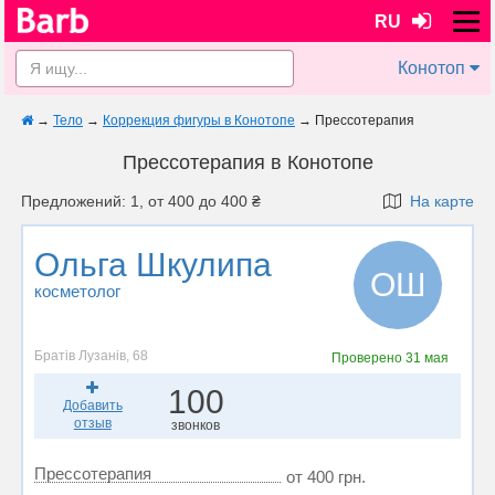
RU
Конотоп
→
Тело
→
Коррекция фигуры в Конотопе
→
Прессотерапия
Прессотерапия в Конотопе
Предложений: 1, от 400 до 400 ₴
На карте
Ольга Шкулипа
ОШ
косметолог
Братів Лузанів, 68
Проверено
31 мая
100
Добавить
отзыв
звонков
Прессотерапия
от 400 грн.