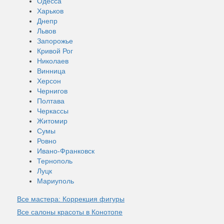
Одесса
Харьков
Днепр
Львов
Запорожье
Кривой Рог
Николаев
Винница
Херсон
Чернигов
Полтава
Черкассы
Житомир
Сумы
Ровно
Ивано-Франковск
Тернополь
Луцк
Мариуполь
Все мастера: Коррекция фигуры
Все салоны красоты в Конотопе