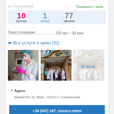
р-н. Саксаганский
Проверено
7 июня
10
1
77
баллов
отзыв
звонков
Прессотерапия
150 грн. / 30 мин.
➡️ Все услуги и цены (52)
10 фото
📍
Адрес
Кривой Рог, пр. Мира, 33а/3 р-н. Саксаганский
+38 (067) 167..
показать номер