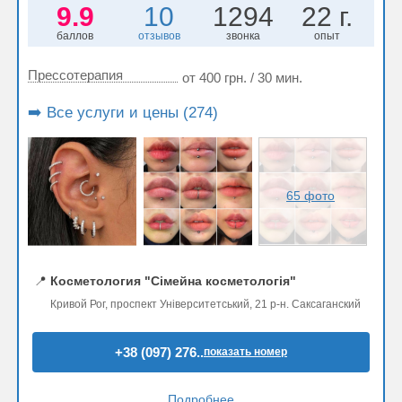
9.9
10
1294
22 г.
баллов
отзывов
звонка
опыт
Прессотерапия
от 400 грн. / 30 мин.
➡️ Все услуги и цены (274)
65 фото
📍
Косметология "Сімейна косметологія"
Кривой Рог, проспект Університетський, 21 р-н. Саксаганский
+38 (097) 276..
показать номер
Подробнее