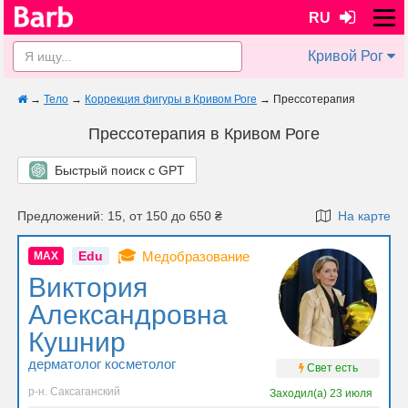
RU
Кривой Рог
→
Тело
→
Коррекция фигуры в Кривом Роге
→
Прессотерапия
Прессотерапия в Кривом Роге
Быстрый поиск с GPT
Предложений: 15, от 150 до 650 ₴
На карте
🎓
Edu
Медобразование
MAX
Виктория
Александровна
Кушнир
дерматолог косметолог
Свет есть
р-н. Саксаганский
Заходил(а)
23 июля