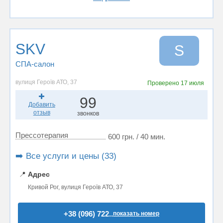
SKV
S
СПА-салон
вулиця Героїв АТО, 37
Проверено
17 июля
99
Добавить
отзыв
звонков
Прессотерапия
600 грн. / 40 мин.
➡️ Все услуги и цены (33)
📍
Адрес
Кривой Рог, вулиця Героїв АТО, 37
+38 (096) 722..
показать номер