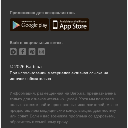
Приложения для специалистов:
Barb в социальных сетях:
© 2026 Barb.ua
При использовании материалов активная ссылка на
источник обязательна
Информация, размещенная на Barb.ua, предназначена
только для ознакомительных целей. Хотя мы помогаем
пользователям найти проверенных исполнителей, мы не
предоставляем медицинские консультации, диагностику
или совет. Если у вас возникла проблема со здоровьем,
обратитесь к семейному врачу.