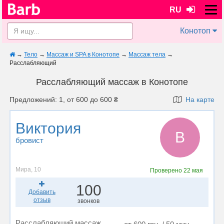
RU
Конотоп
→
Тело
→
Массаж и SPA в Конотопе
→
Массаж тела
→
Расслабляющий
Расслабляющий массаж в Конотопе
Предложений: 1, от 600 до 600 ₴
На карте
Виктория
В
бровист
Мира, 10
Проверено
22 мая
100
Добавить
отзыв
звонков
Расслабляющий массаж