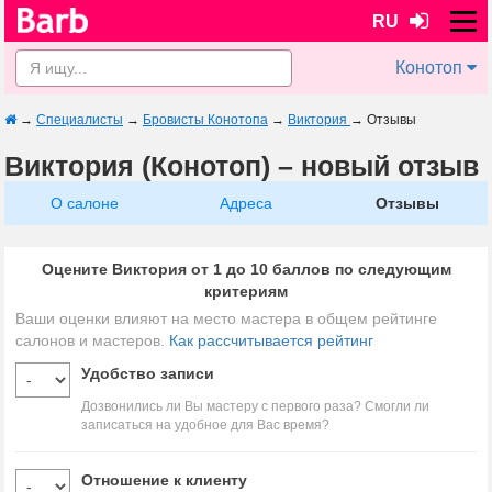
RU
Конотоп
→
Специалисты
→
Бровисты Конотопа
→
Виктория
→
Отзывы
Виктория (Конотоп) – новый отзыв
О салоне
Адреса
Отзывы
Оцените Виктория от 1 до 10 баллов по следующим
критериям
Ваши оценки влияют на место мастера в общем рейтинге
салонов и мастеров.
Как рассчитывается рейтинг
Удобство записи
Дозвонились ли Вы мастеру с первого раза? Смогли ли
записаться на удобное для Вас время?
Отношение к клиенту