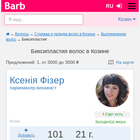
RU
Козин
→
Волосы
→
Стрижка и укладка волос в Козине
→
Выпрямление
волос
→
Биксипластия
Биксипластия волос в Козине
Предложений: 1, от 3000 до 3000 ₴
На карте
Ксенія Фізер
парикмахер-визажист
Свет есть
Козин
Заходил(а)
вчера
101
21 г.
Добавить