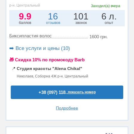
р-н. Центральный
Заходил(а)
вчера
9.9
16
101
6 л.
баллов
отзывов
звонок
опыт
Биксипластия волос
1600 грн.
➡️ Все услуги и цены (10)
🎁 Cкидка 10% по промокоду Barb
📍
Студия красоты "Alena Chikal"
Николаев, Соборна 4Ж р-н. Центральный
+38 (097) 118..
показать номер
Подробнее