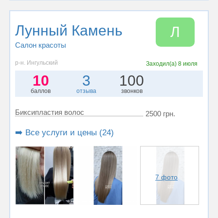
Лунный Камень
Л
Салон красоты
р-н. Ингульский
Заходил(а)
8 июля
10
3
100
баллов
отзыва
звонков
Биксипластия волос
2500 грн.
➡️ Все услуги и цены (24)
7 фото