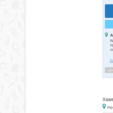
А
К
п
г
С
сай
Хамм
Укр