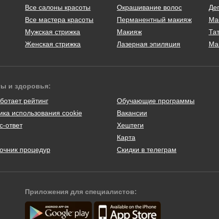
Все салоны красоты
Окрашивание волос
Де
Все мастера красоты
Перманентный макияж
Ма
Мужская стрижка
Макияж
Тат
Женская стрижка
Лазерная эпиляция
Ма
ты и здоровья:
ботает рейтинг
Обучающие программы
ика использования cookie
Вакансии
с-ответ
Хештеги
Карта
очник процедур
Скидки в телеграм
Приложения для специалистов: