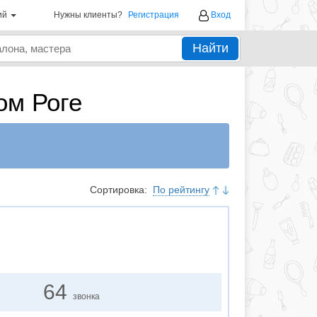
ий
Нужны клиенты?
Регистрация
Вход
Найти
ом Роге
Сортировка:
По рейтингу
64
звонка