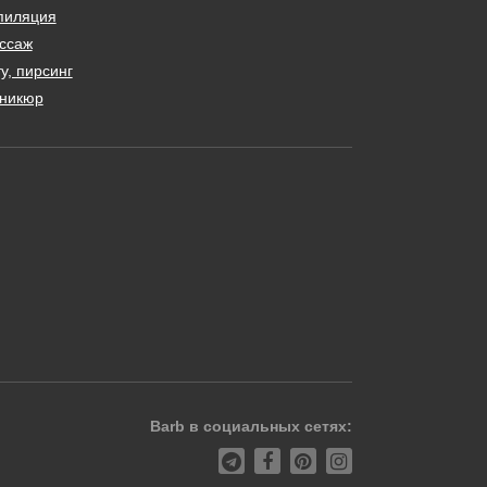
пиляция
ссаж
у, пирсинг
никюр
Barb в социальных сетях: