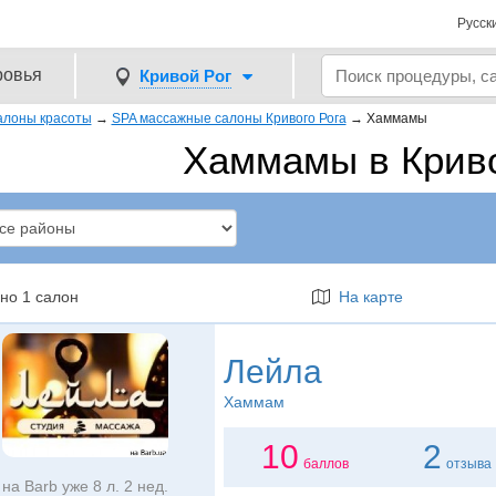
Русск
ровья
Кривой Рог
алоны красоты
→
SPA массажные салоны Кривого Рога
→
Хаммамы
Хаммамы в Крив
но 1 салон
На карте
Лейла
Хаммам
10
2
баллов
отзыва
на Barb уже 8 л. 2 нед.