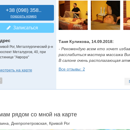
+38 (098) 358..
показать номер
Записаться
дрес
Таня Куликова, 14.09.2018:
ривой Рог, Металлургический р-н
- Рекомендую всем кто хочет избав
роспект Металургов, 40, при
расслабиться мастера массажа Вит
остинице "Аврора"
В салоне очень располагающая атмос
Все отзывы: 2
мотреть на карте
т
ам рядом со мной на карте
аина, Днепропетровская, Кривой Рог