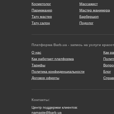
Косметолог
Массажист
Парикмахер
Мастер маникюра
Тату мастер
Барбершоп
Тату салон
Подолог
Платформа Barb.ua - запись на услуги красо
О нас
Как ра
Как работает платформа
Полит
Тарифы
Вопро
Политика конфиденциальности
Блог
Договор оферты
Справ
Контакты:
Центр поддержки клиентов:
namaste@barb.ua