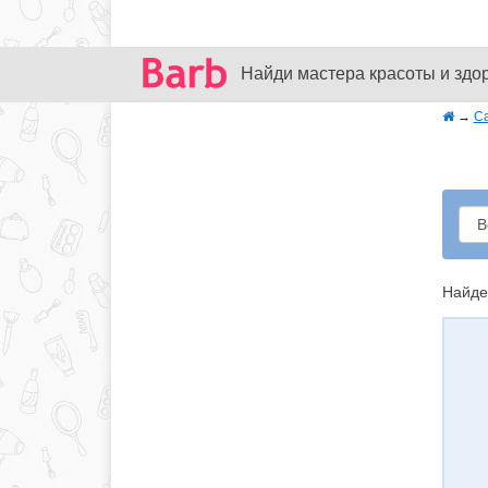
Найди мастера красоты и здо
→
С
Найде