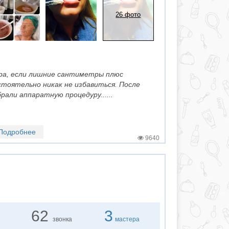
26 фото
едра, если лишние сантиметры плюс
тоятельно никак не избавиться. После
али аппаратную процедуру......
Подробнее
9640
62
3
звонка
мастера