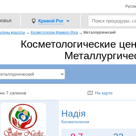
Русск
ровья
Кривой Рог
алоны красоты
→
Косметологии Кривого Рога
→
Металлургический
Косметологические цен
Металлургиче
но 7 салонов
На карте
Надія
Косметология