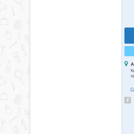
А
К
пр
С