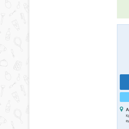
А
К
в