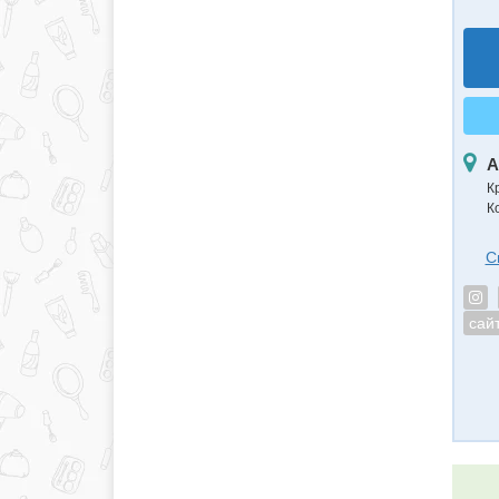
А
К
К
С
сай