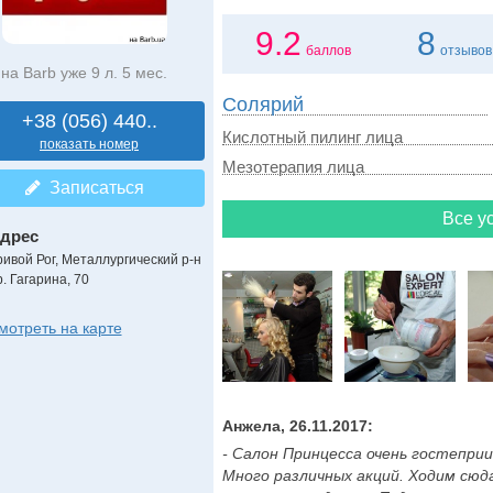
9.2
8
баллов
отзывов
на Barb уже 9 л. 5 мес.
Солярий
+38 (056) 440..
Кислотный пилинг лица
показать номер
Мезотерапия лица
Записаться
Все ус
дрес
ривой Рог, Металлургический р-н
. Гагарина, 70
мотреть на карте
Анжела, 26.11.2017:
- Салон Принцесса очень гостеприи
Много различных акций. Ходим сюд