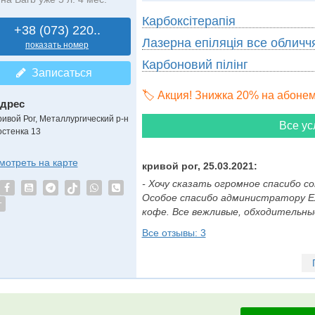
Карбоксітерапія
+38 (073) 220..
Лазерна епіляція все обличч
показать номер
Карбоновий пілінг
Записаться
🏷️ Акция! Знижка 20% на абоне
дрес
ривой Рог, Металлургический р-н
Все ус
остенка 13
мотреть на карте
кривой рог, 25.03.2021:
- Хочу сказать огромное спасибо с
Особое спасибо администратору Ел
т
кофе. Все вежливые, обходительные и
Все отзывы: 3