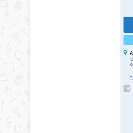
А
К
К
С