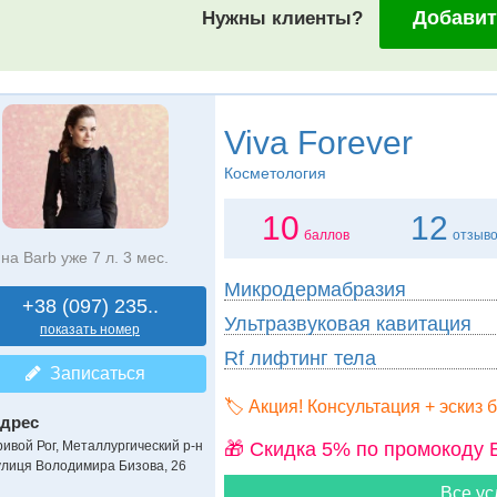
Добавит
Нужны клиенты?
Viva Forever
Косметология
10
12
баллов
отзыв
на Barb уже 7 л. 3 мес.
Микродермабразия
+38 (097) 235..
Ультразвуковая кавитация
показать номер
Rf лифтинг тела
Записаться
🏷️ Акция! Консультация + эскиз 
дрес
🎁 Cкидка 5% по промокоду 
ривой Рог, Металлургический р-н
улиця Володимира Бизова, 26
Все ус