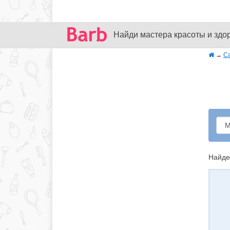
Найди мастера красоты и здо
→
С
Найде