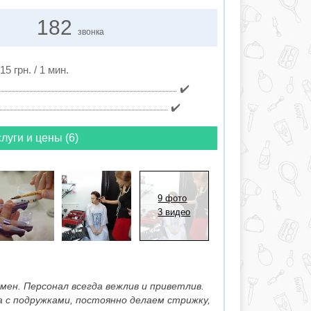
182
звонка
15 грн. / 1 мин.
✔️
✔️
луги и цены (6)
9 фото
3 видео
мен. Персонал всегда вежлив и приветлив.
а с подружками, постоянно делаем стрижку,