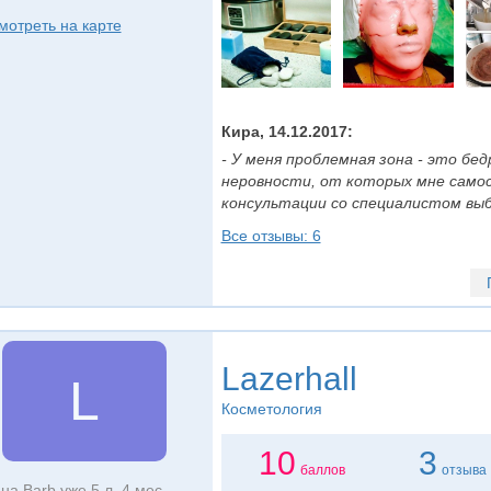
мотреть на карте
Кира, 14.12.2017:
- У меня проблемная зона - это б
неровности, от которых мне самос
консультации со специалистом выбр
Все отзывы: 6
Lazerhall
L
Косметология
10
3
баллов
отзыва
на Barb уже 5 л. 4 мес.