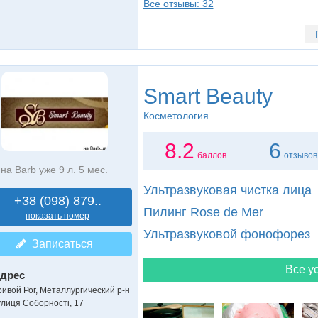
Все отзывы: 32
Smart Beauty
Косметология
8.2
6
баллов
отзывов
на Barb уже 9 л. 5 мес.
Ультразвуковая чистка лица
+38 (098) 879..
Пилинг Rose de Mer
показать номер
Ультразвуковой фонофорез
Записаться
Все ус
дрес
ривой Рог, Металлургический р-н
улиця Соборності, 17