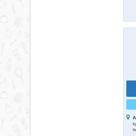
А
К
в