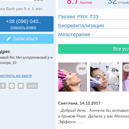
8.7
32
баллов
отзыв
на Barb уже 9 л. 5 мес.
Пилинг PRX-T33
+38 (096) 040..
Биоревитализация
показать номер
Мезотерапия
Записаться
Все усл
дрес
ривой Рог, Металлургический р-н
осиора, 10
мотреть на карте
сайт
Светлана, 14.12.2017:
- Добрый день . Хотела бы оставит
в Кривом Роге. Делала у вас Мезон
Эффект......