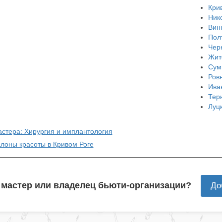
Кри
Ник
Вин
Пол
Чер
Жит
Сум
Ров
Ива
Тер
Луц
астера: Хирургия и имплантология
алоны красоты в Кривом Роге
 мастер или владелец бьюти-организации?
До