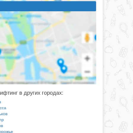
ифтинг в других городах:
в
сса
ьков
пр
ов
орожье