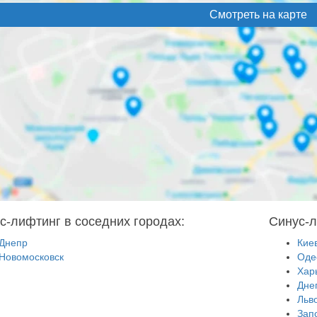
Смотреть на карте
с-лифтинг в соседних городах:
Синус-л
Днепр
Кие
Новомосковск
Оде
Хар
Дне
Льв
Зап