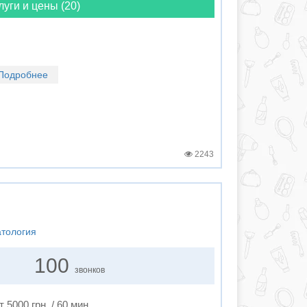
луги и цены (20)
Подробнее
2243
атология
100
звонков
т 5000 грн. / 60 мин.