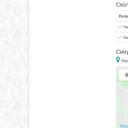
Скол
Услу
✅ Ча
✅ Ча
Сину
Укр