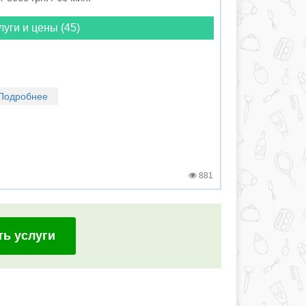
луги и цены (45)
Подробнее
881
ть услуги