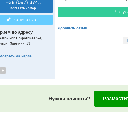
+38 (097) 374..
показать номер
Все ус
Записаться
Добавить отзыв
рием по адресу
ривой Рог, Покровский р-н,
мкрн., Зарічний, 13
мотреть на карте
Размести
Нужны клиенты?