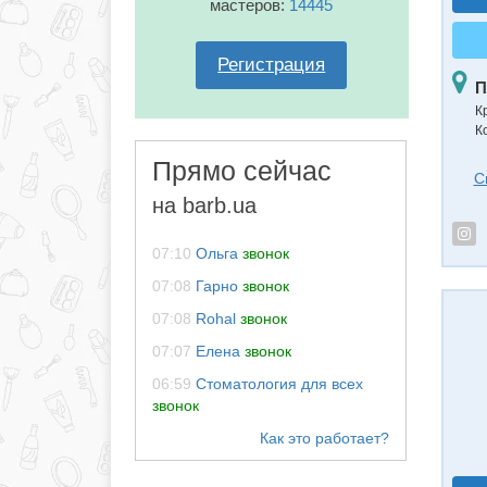
мастеров:
14445
Регистрация
П
К
К
Прямо сейчас
С
на barb.ua
07:10
Ольга
звонок
07:08
Гарно
звонок
07:08
Rohal
звонок
07:07
Елена
звонок
06:59
Стоматология для всех
звонок