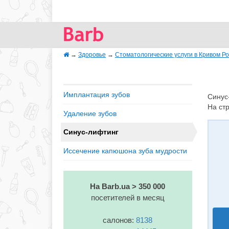
→
Здоровье
→
Стоматологические услуги в Кривом Ро
Имплантация зубов
Синус
На ст
Удаление зубов
Синус-лифтинг
Иссечение капюшона зуба мудрости
На Barb.ua > 350 000
посетителей в месяц
салонов:
8138