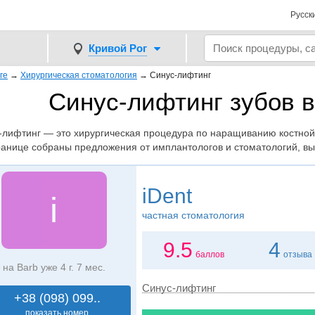
Русск
Кривой Рог
ге
→
Хирургическая стоматология
→
Синус-лифтинг
Синус-лифтинг зубов в
-лифтинг — это хирургическая процедура по наращиванию костной
ранице собраны предложения от имплантологов и стоматологий, в
iDent
i
частная стоматология
9.5
4
баллов
отзыва
на Barb уже 4 г. 7 мес.
Синус-лифтинг
+38 (098) 099..
показать номер