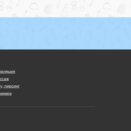
пиляция
ссаж
у, пирсинг
никюр