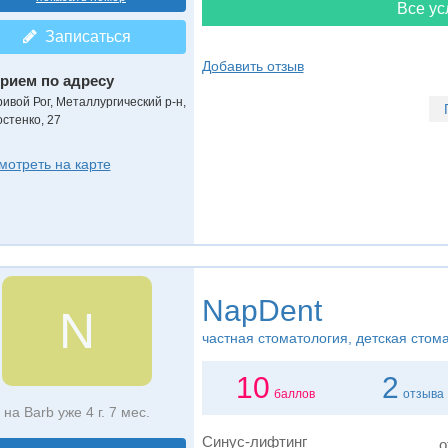
Все ус
Записаться
Добавить отзыв
рием по адресу
ривой Рог, Металлургический р-н,
остенко, 27
мотреть на карте
NapDent
N
частная стоматология, детская стом
10
2
баллов
отзыва
на Barb уже 4 г. 7 мес.
Синус-лифтинг
о