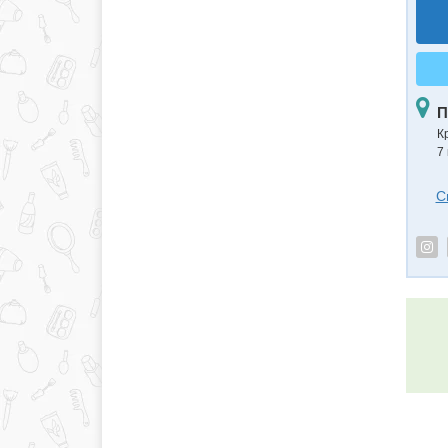
П
К
7 
С