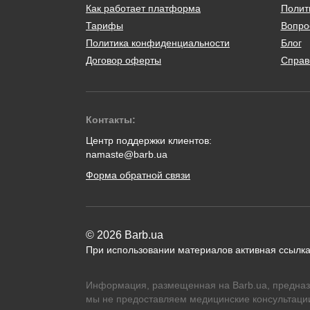
Как работает платформа
Полит
Тарифы
Вопро
Политика конфиденциальности
Блог
Договор оферты
Справ
Контакты:
Центр поддержки клиентов:
namaste@barb.ua
Форма обратной связи
© 2026 Barb.ua
При использовании материалов активная ссылка
Информация, размещенная на Barb.ua, предназ
мы не предоставляем медицинские консультации,