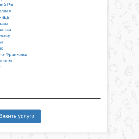
вой Рог
олаев
ница
тава
кассы
омир
ы
но
но-Франковск
нополь
к
бавить услуги