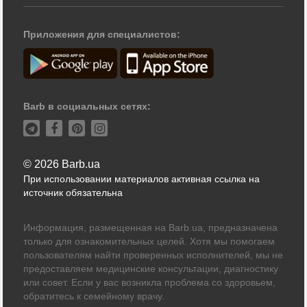
Приложения для специалистов:
Barb в социальных сетях:
© 2026 Barb.ua
При использовании материалов активная ссылка на
источник обязательна
Информация, размещенная на Barb.ua, предназначена
только для ознакомительных целей. Хотя мы помогаем
пользователям найти проверенных исполнителей, мы не
предоставляем медицинские консультации, диагностику
или совет. Если у вас возникла проблема со здоровьем,
обратитесь к семейному врачу.