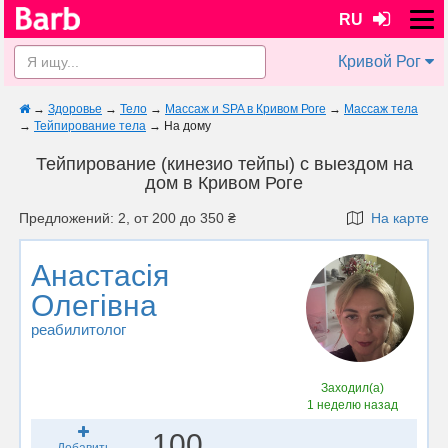
RU
Кривой Рог
→
Здоровье
→
Тело
→
Массаж и SPA в Кривом Роге
→
Массаж тела
→
Тейпирование тела
→
На дому
Тейпирование (кинезио тейпы) с выездом на
дом в Кривом Роге
Предложений: 2, от 200 до 350 ₴
На карте
Анастасія
Олегівна
реабилитолог
Заходил(а)
1 неделю назад
100
Добавить