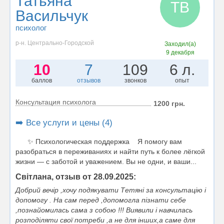
Татьяна
ТВ
Васильчук
психолог
р-н. Центрально-Городской
Заходил(а)
9 декабря
10
7
109
6 л.
баллов
отзывов
звонков
опыт
Консультация психолога
1200 грн.
➡️ Все услуги и цены (4)
✨ Психологическая поддержка Я помогу вам
разобраться в переживаниях и найти путь к более лёгкой
жизни — с заботой и уважением. Вы не одни, и ваши...
Світлана, отзыв от 28.09.2025:
Добрий вечір ,хочу подякувати Тетяні за консультацію і
допомогу . На сам перед ,допомогла пізнати себе
,познайомилась сама з собою !!! Виявили і навчилась
розподіляти свої потреби ,а не для інших,а саме для