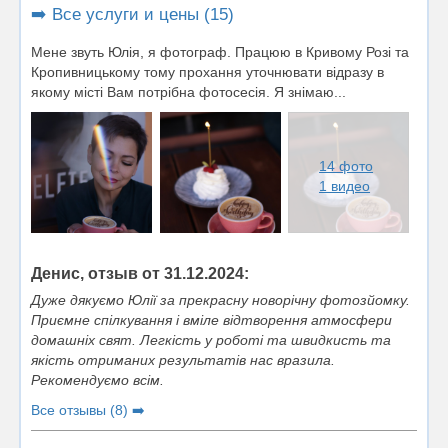
➡️ Все услуги и цены (15)
Мене звуть Юлія, я фотограф. Працюю в Кривому Розі та
Кропивницькому тому прохання уточнювати відразу в
якому місті Вам потрібна фотосесія. Я знімаю...
14 фото
1 видео
Денис, отзыв от 31.12.2024:
Дуже дякуємо Юлії за прекрасну новорічну фотозйомку.
Приємне спілкування і вміле відтворення атмосфери
домашніх свят. Легкість у роботі та швидкисть та
якість отриманих результатів нас вразила.
Рекомендуємо всім.
Все отзывы (8) ➡️