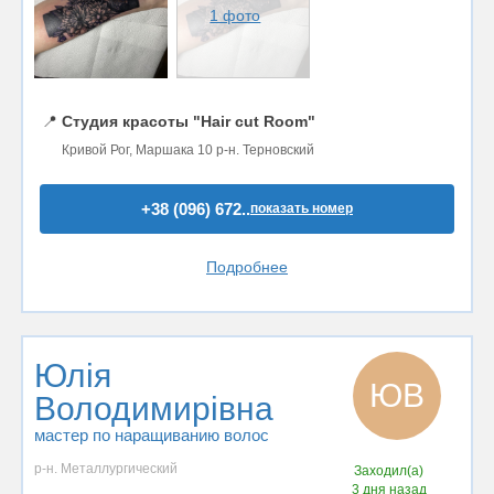
1 фото
📍
Студия красоты "Hair cut Room"
Кривой Рог, Маршака 10 р-н. Терновский
+38 (096) 672..
показать номер
Подробнее
Юлія
ЮВ
Володимирівна
мастер по наращиванию волос
р-н. Металлургический
Заходил(а)
3 дня назад