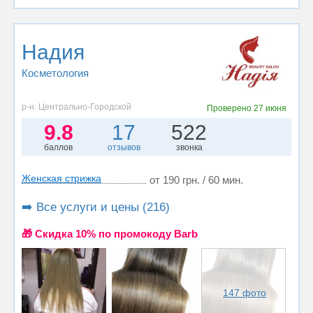
Надия
Косметология
р-н. Центрально-Городской
Проверено
27 июня
9.8
17
522
баллов
отзывов
звонка
Женская стрижка
от 190 грн. / 60 мин.
➡️ Все услуги и цены (216)
🎁 Cкидка 10% по промокоду Barb
147 фото