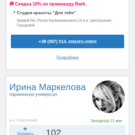
🎁 Cкидка 10% по промокоду Barb
📍
Студия красоты "Для тебе"
Кривой Рог, Петра Калнишевського,14 р-н. Центрально-
Городской
+38 (097) 014..
показать номер
Подробнее
Ирина Маркелова
парикмахер-универсал
р-н. Подольский
Заходил(а)
11 мая
102
Добавить