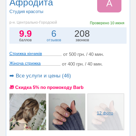
Афродита
А
Студия красоты
р-н. Центрально-Городской
Проверено
10 июня
9.9
6
208
баллов
отзывов
звонков
Стрижка кінчиків
от 500 грн. / 40 мин.
Жіноча стрижка
от 400 грн. / 40 мин.
➡️ Все услуги и цены (46)
🎁 Cкидка 5% по промокоду Barb
12 фото