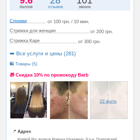
9.6
28
101
баллов
отзывов
звонок
Стрижки
от 100 грн. / 10 мин.
Стрижки для женщин
от 200 грн.
Стрижка Каре
от 300 грн.
➡️ Все услуги и цены (281)
🛍️ Товары (5)
🎁 Cкидка 10% по промокоду Barb
22 фото
📍
Адрес
Кривой Рог, вулиця Романа Шухевича, 9 р-н. Покровский