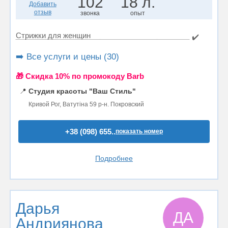
102
18 л.
Добавить
отзыв
звонка
опыт
Стрижки для женщин
✔️
➡️ Все услуги и цены (30)
🎁 Cкидка 10% по промокоду Barb
📍
Студия красоты "Ваш Стиль"
Кривой Рог, Ватутіна 59 р-н. Покровский
+38 (098) 655..
показать номер
Подробнее
Дарья
ДА
Андриянова