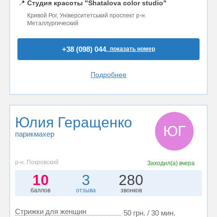
📍
Студия красоты "Shatalova color studio"
Кривой Рог, Університетський проспект р-н.
Металлургический
+38 (098) 044..
показать номер
Подробнее
Юлия Геращенко
ЮГ
парикмахер
р-н. Покровский
Заходил(а)
вчера
10
3
280
баллов
отзыва
звонков
Стрижки для женщин
50 грн. / 30 мин.