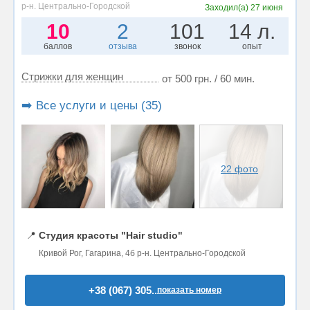
р-н. Центрально-Городской
Заходил(а)
27 июня
10
2
101
14 л.
баллов
отзыва
звонок
опыт
Стрижки для женщин
от 500 грн. / 60 мин.
➡️ Все услуги и цены (35)
22 фото
📍
Студия красоты "Hair studio"
Кривой Рог, Гагарина, 4б р-н. Центрально-Городской
+38 (067) 305..
показать номер