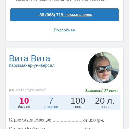
+38 (068) 719..
показать номер
Подробнее
Вита Вита
парикмахер-универсал
р-н. Металлургический
Заходил(а)
27 июля
10
7
100
20 л.
баллов
отзывов
звонков
опыт
Стрижки для женщин
от 350 грн.
Стрижка Боб каре