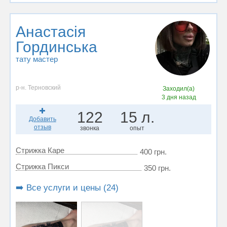
Анастасія
Гординська
тату мастер
р-н. Терновский
Заходил(а)
3 дня назад
122
15 л.
Добавить
отзыв
звонка
опыт
Стрижка Каре
400 грн.
Стрижка Пикси
350 грн.
➡️ Все услуги и цены (24)