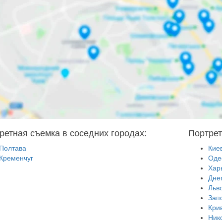
ретная съемка в соседних городах:
Портрет
Полтава
Кие
Кременчуг
Оде
Хар
Дне
Льв
Зап
Кри
Ник