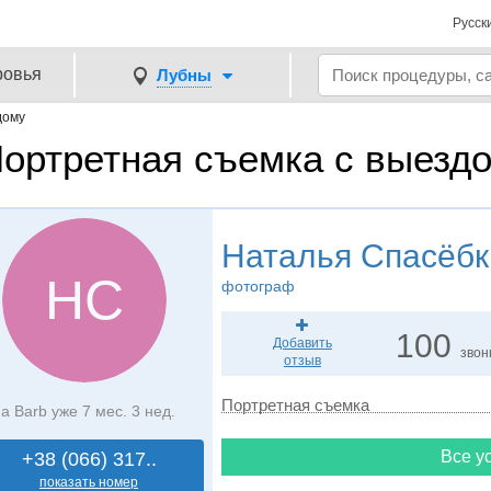
Русск
ровья
Лубны
дому
ортретная съемка с выездо
Наталья Спасёбк
НС
фотограф
100
Добавить
звон
отзыв
Портретная съемка
а Barb уже 7 мес. 3 нед.
Все ус
+38 (066) 317..
показать номер