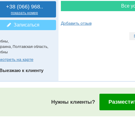
Все ус
+38 (066) 968..
показать номер
Добавить отзыв
Записаться
убны,
краина, Полтавская область,
убны
мотреть на карте
Выезжаю к клиенту
Размести
Нужны клиенты?