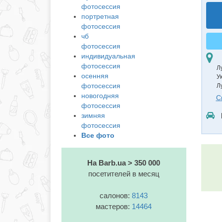
фотосессия
портретная
фотосессия
чб
фотосессия
индивидуальная
фотосессия
Л
осенняя
У
фотосессия
Л
новогодняя
С
фотосессия
зимняя
фотосессия
Все фото
На Barb.ua > 350 000
посетителей в месяц
салонов:
8143
мастеров:
14464