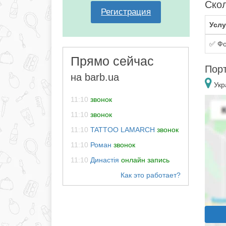
Скол
Регистрация
Услу
✅ Фо
Прямо сейчас
Порт
на barb.ua
Укр
11:10
звонок
11:10
звонок
11:10
TATTOO LAMARCH
звонок
11:10
Роман
звонок
11:10
Династія
онлайн запись