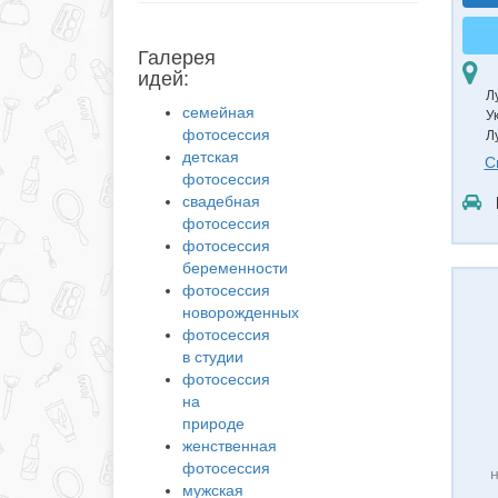
Галерея
идей:
Л
семейная
У
фотосессия
Л
детская
С
фотосессия
свадебная
фотосессия
фотосессия
беременности
фотосессия
новорожденных
фотосессия
в студии
фотосессия
на
природе
женственная
фотосессия
н
мужская