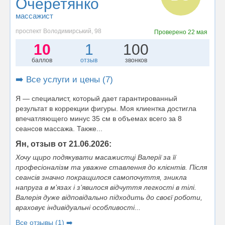
Очеретянко
массажист
проспект Володимирський, 98
Проверено
22 мая
10
1
100
баллов
отзыв
звонков
➡️ Все услуги и цены (7)
Я — специалист, который дает гарантированный
результат в коррекции фигуры. Моя клиентка достигла
впечатляющего минус 35 см в объемах всего за 8
сеансов массажа. Также...
Ян, отзыв от 21.06.2026:
Хочу щиро подякувати масажистці Валерії за її
професіоналізм та уважне ставлення до клієнтів. Після
сеансів значно покращилося самопочуття, зникла
напруга в м’язах і з’явилося відчуття легкості в тілі.
Валерія дуже відповідально підходить до своєї роботи,
враховує індивідуальні особливості...
Все отзывы (1) ➡️