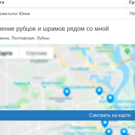
га
Ср
сметолог Юлия
75
ение рубцов и шрамов рядом со мной
аина, Полтавская, Лубны
Смотреть на карте