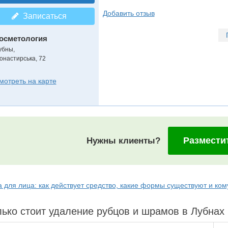
Добавить отзыв
Записаться
осметология
убны,
онастирська, 72
мотреть на карте
Размести
Нужны клиенты?
а для лица: как действует средство, какие формы существуют и ко
ько стоит удаление рубцов и шрамов в Лубнах