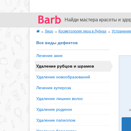
Найди мастера красоты и здо
→
Лицо
→
Косметология лица в Лубнах
→
Устранение
Все виды дефектов
Лечение акне
Удаление рубцов и шрамов
Удаление новообразований
Лечение купероза
Удаление лишних волос
Удаление родинок
н
Удаление папиллом