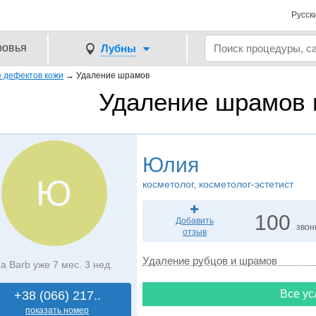
Русск
ровья
Лубны
 дефектов кожи
→
Удаление шрамов
Удаление шрамов 
Юлия
Ю
косметолог, косметолог-эстетист
100
Добавить
звон
отзыв
Удаление рубцов и шрамов
а Barb уже 7 мес. 3 нед.
Все ус
+38 (066) 217..
показать номер