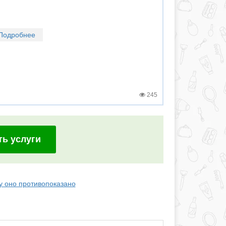
Подробнее
245
ть услуги
му оно противопоказано