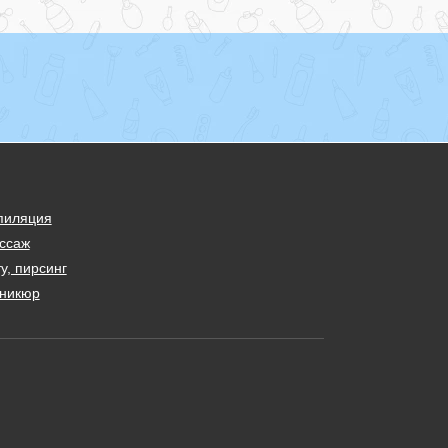
пиляция
ссаж
у, пирсинг
никюр