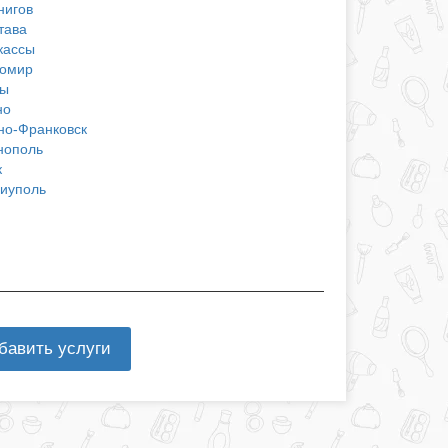
нигов
тава
кассы
омир
ы
но
но-Франковск
нополь
к
иуполь
бавить услуги