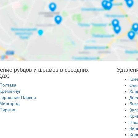
ение рубцов и шрамов в соседних
Удалени
дах:
Кие
Полтава
Оде
Кременчуг
Хар
Горишние Плавни
Дне
Миргород
Льв
Пирятин
Зап
Кри
Ник
Вин
Хер