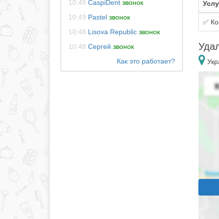
10:49
CaspiDent
звонок
Услу
10:49
Pastel
звонок
✅ Ко
10:48
Lisova Republic
звонок
Удал
10:48
Сергей
звонок
Укр