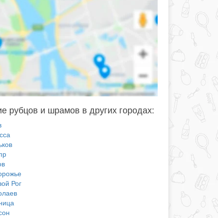
е рубцов и шрамов в других городах:
в
сса
ьков
пр
ов
орожье
вой Рог
олаев
ница
сон