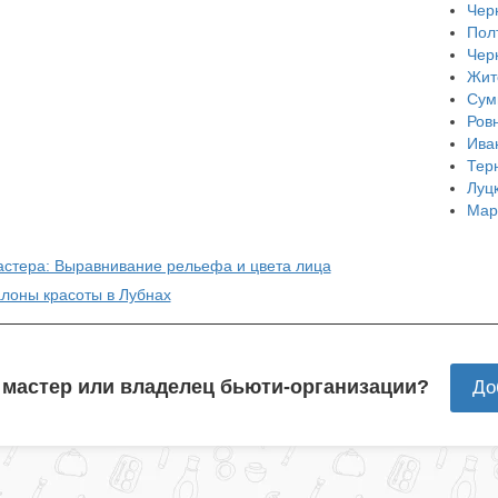
Чер
Пол
Чер
Жит
Сум
Ров
Ива
Тер
Луц
Мар
астера: Выравнивание рельефа и цвета лица
алоны красоты в Лубнах
 мастер или владелец бьюти-организации?
До