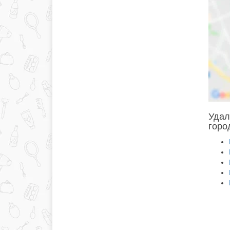
Удал
горо