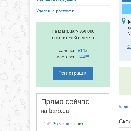
Удаление бородавок
Удаление растяжек
К
Л
На Barb.ua > 350 000
М
посетителей в месяц
С
салонов:
8143
мастеров:
14465
Регистрация
Прямо сейчас
Бадяг
на barb.ua
Скол
10:49
Эвелина
звонок