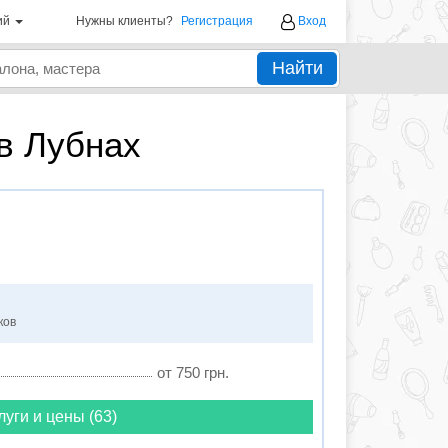
ий
Нужны клиенты?
Регистрация
Вход
Найти
в Лубнах
ков
от 750 грн.
луги и цены (63)