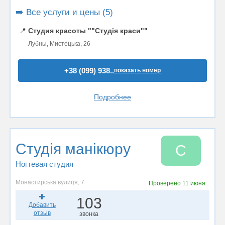
➡️ Все услуги и цены (5)
📍
Студия красоты ""Студія краси""
Лубны, Мистецька, 26
+38 (099) 938..
показать номер
Подробнее
Студія манікюру
С
Ногтевая студия
Монастирська вулиця, 7
Проверено
11 июня
103
Добавить
отзыв
звонка