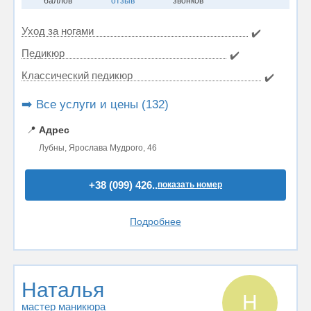
баллов
отзыв
звонков
Уход за ногами
✔️
Педикюр
✔️
Классический педикюр
✔️
➡️ Все услуги и цены (132)
📍
Адрес
Лубны, Ярослава Мудрого, 46
+38 (099) 426..
показать номер
Подробнее
Наталья
Н
мастер маникюра