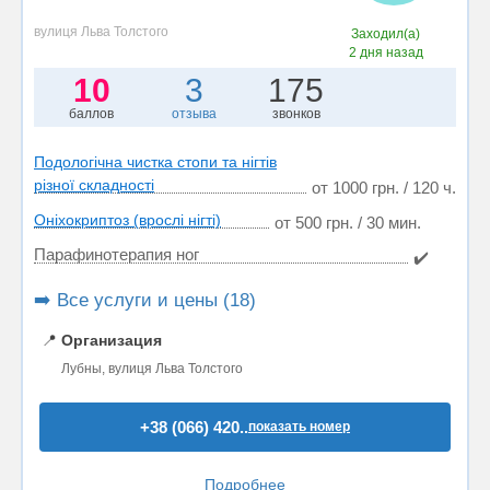
вулиця Льва Толстого
Заходил(а)
2 дня назад
10
3
175
баллов
отзыва
звонков
Подологічна чистка стопи та нігтів
різної складності
от 1000 грн. / 120 ч.
Оніхокриптоз (врослі нігті)
от 500 грн. / 30 мин.
Парафинотерапия ног
✔️
➡️ Все услуги и цены (18)
📍
Организация
Лубны, вулиця Льва Толстого
+38 (066) 420..
показать номер
Подробнее