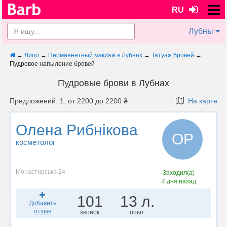
RU
Лубны
→
Лицо
→
Перманентный макияж в Лубнах
→
Татуаж бровей
→
Пудровое напыление бровей
Пудровые брови в Лубнах
Предложений: 1, от 2200 до 2200 ₴
На карте
Олена Рибнікова
ОР
косметолог
Монастирська 24
Заходил(а)
4 дня назад
101
13 л.
Добавить
отзыв
звонок
опыт