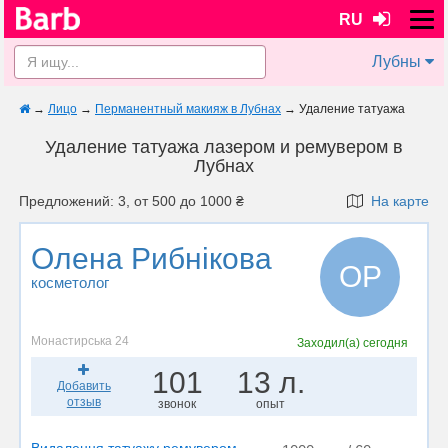
RU
Лубны
→
Лицо
→
Перманентный макияж в Лубнах
→
Удаление татуажа
Удаление татуажа лазером и ремувером в
Лубнах
Предложений: 3, от 500 до 1000 ₴
На карте
Олена Рибнікова
ОР
косметолог
Монастирська 24
Заходил(а)
сегодня
101
13 л.
Добавить
отзыв
звонок
опыт