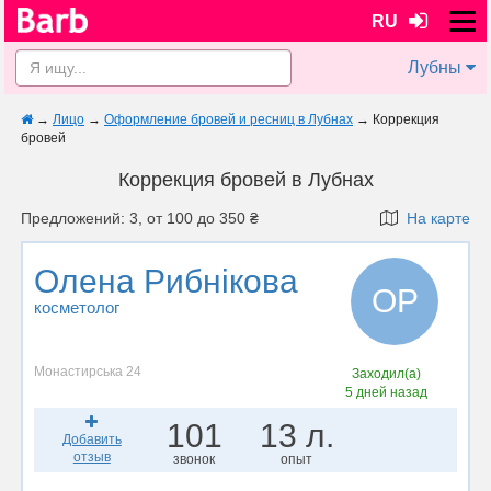
RU
Лубны
→
Лицо
→
Оформление бровей и ресниц в Лубнах
→
Коррекция
бровей
Коррекция бровей в Лубнах
Предложений: 3, от 100 до 350 ₴
На карте
Олена Рибнікова
ОР
косметолог
Монастирська 24
Заходил(а)
5 дней назад
101
13 л.
Добавить
отзыв
звонок
опыт