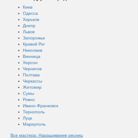
Киев
Одесса
Харьков
Днепр
Львов
Запорожье
Кривой Рог
Николаев
Винница
Херсон
Чернигов
Полтава
Черкассы
Житомир
Сумы
Ровно
Ивано-Франковск
Тернополь
Луцк
Мариуполь
Все мастера: Наращивание ресниц