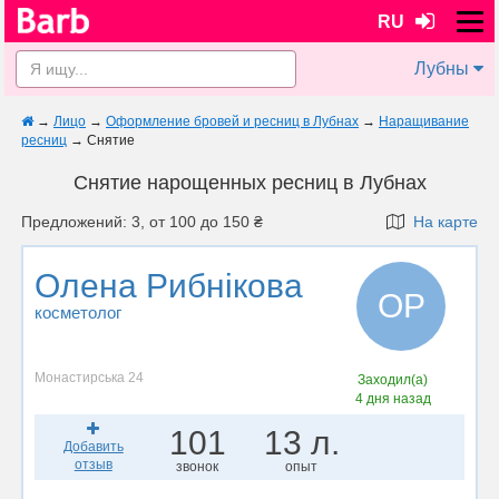
RU
Лубны
→
Лицо
→
Оформление бровей и ресниц в Лубнах
→
Наращивание
ресниц
→
Снятие
Снятие нарощенных ресниц в Лубнах
Предложений: 3, от 100 до 150 ₴
На карте
Олена Рибнікова
ОР
косметолог
Монастирська 24
Заходил(а)
4 дня назад
101
13 л.
Добавить
отзыв
звонок
опыт