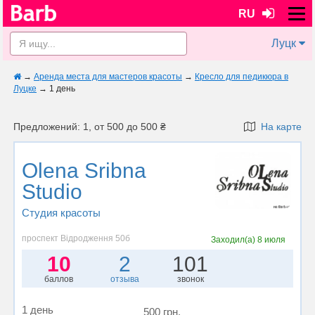
RU
Луцк
→
Аренда места для мастеров красоты
→
Кресло для педикюра в
Луцке
→
1 день
Предложений: 1, от 500 до 500 ₴
На карте
Olena Sribna
Studio
Студия красоты
проспект Відродження 50б
Заходил(а)
8 июля
10
2
101
баллов
отзыва
звонок
1 день
500 грн.