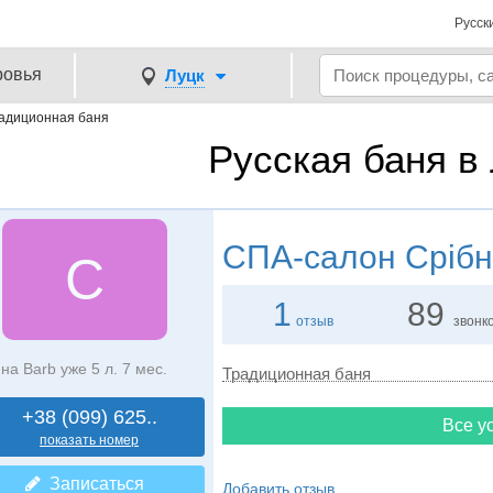
Русск
ровья
Луцк
адиционная баня
Русская баня в
СПА-салон
Срібн
С
1
89
отзыв
звонк
на Barb уже 5 л. 7 мес.
Традиционная баня
+38 (099) 625..
Все ус
показать номер
Записаться
Добавить отзыв