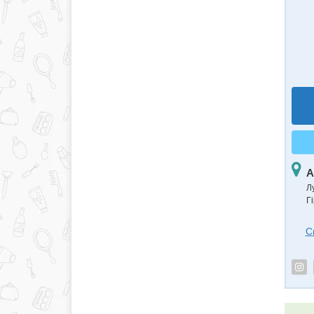
А
Л
Г
С