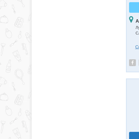
А
Л
С
С