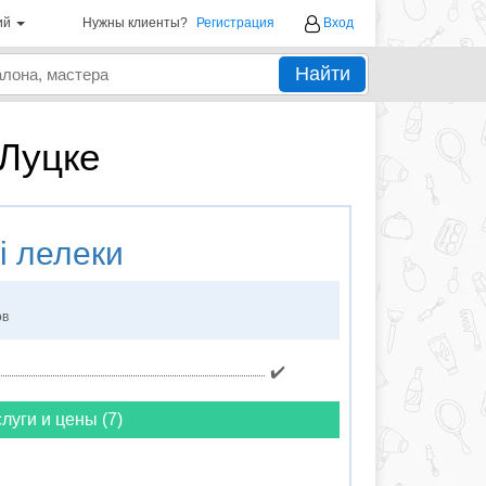
ий
Нужны клиенты?
Регистрация
Вход
Найти
 Луцке
і лелеки
ов
✔️
луги и цены (7)