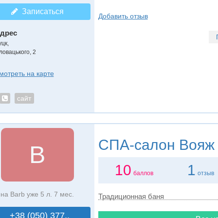
Записаться
Добавить отзыв
дрес
уцк
,
ловацького, 2
мотреть на карте
сайт
СПА-салон
Вояж
В
10
1
баллов
отзыв
на Barb уже 5 л. 7 мес.
Традиционная баня
+38 (050) 377..