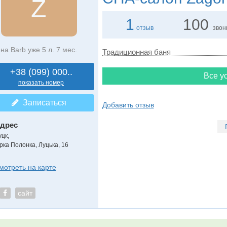
Z
1
100
отзыв
звон
на Barb уже 5 л. 7 мес.
Традиционная баня
+38 (099) 000..
Все ус
показать номер
Записаться
Добавить отзыв
дрес
уцк
,
ірка Полонка, Луцька, 16
мотреть на карте
сайт