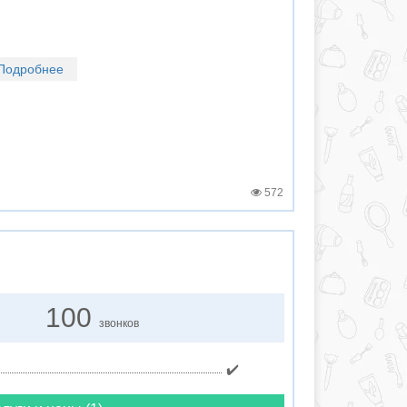
Подробнее
572
100
звонков
✔️