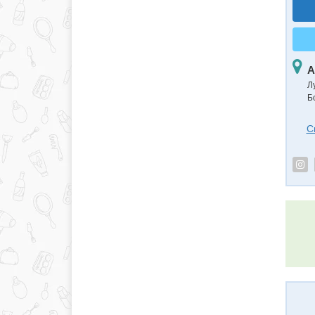
А
Л
Б
С