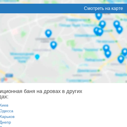
Смотреть на карте
иционная баня на дровах в других
дах:
Киев
Одесса
Харьков
Днепр