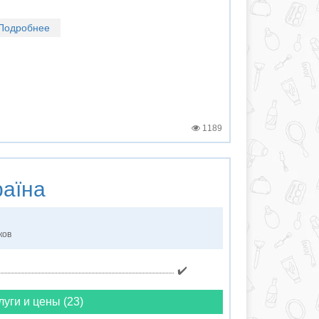
Подробнее
1189
аїна
ков
✔️
луги и цены (23)