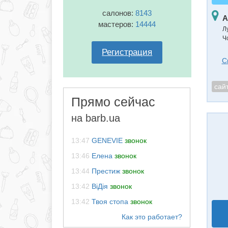
салонов:
8143
А
мастеров:
14444
Л
Ч
Регистрация
С
сай
Прямо сейчас
на barb.ua
13:47
GENEVIE
звонок
13:46
Елена
звонок
13:44
Престиж
звонок
13:42
ВіДія
звонок
13:42
Твоя стопа
звонок