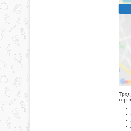
Трад
горо