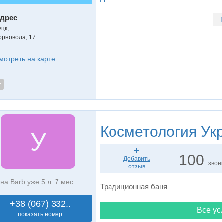
дрес
уцк
,
орновола, 17
мотреть на карте
т
Косметология
Укр
У
100
Добавить
звон
отзыв
на Barb уже 5 л. 7 мес.
Традиционная баня
+38 (067) 332..
Все ус
показать номер