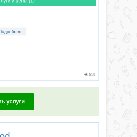
луги и цены (1)
Подробнее
519
ть услуги
od