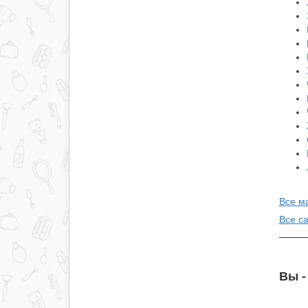
Все м
Все с
Вы -