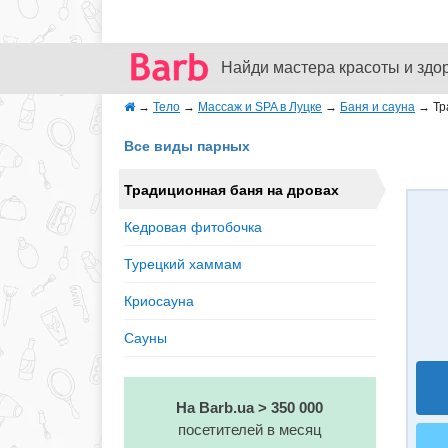
Найди мастера красоты и здо
→
Тело
→
Массаж и SPA в Луцке
→
Баня и сауна
→
Тр
Все виды парных
Традиционная баня на дровах
Кедровая фитобочка
Турецкий хаммам
Криосауна
Сауны
На Barb.ua > 350 000
посетителей в месяц