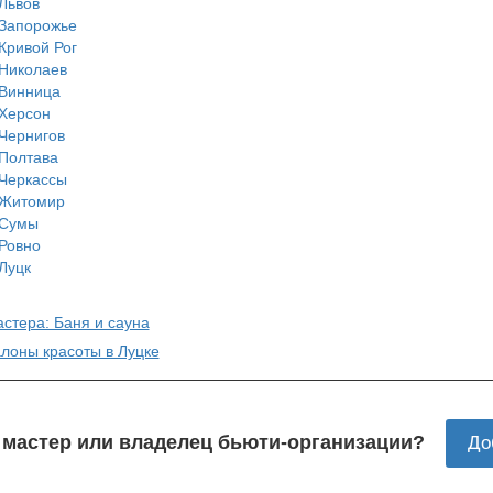
Львов
Запорожье
Кривой Рог
Николаев
Винница
Херсон
Чернигов
Полтава
Черкассы
Житомир
Сумы
Ровно
Луцк
астера: Баня и сауна
алоны красоты в Луцке
 мастер или владелец бьюти-организации?
До