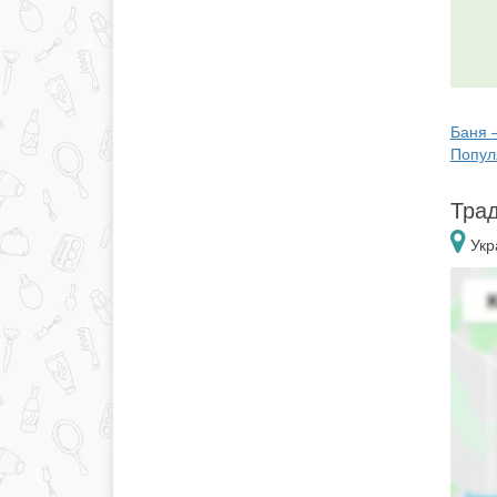
Баня 
Попул
Трад
Укр