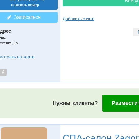
Все ус
показать номер
Записаться
Добавить отзыв
дрес
уцк
,
оженка, 1в
мотреть на карте
Размести
Нужны клиенты?
СПА-салон
Zagor