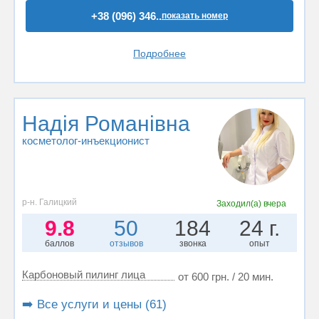
+38 (096) 346..
показать номер
Подробнее
Надія Романівна
косметолог-инъекционист
р-н. Галицкий
Заходил(а)
вчера
9.8
50
184
24 г.
баллов
отзывов
звонка
опыт
Карбоновый пилинг лица
от 600 грн. / 20 мин.
➡️ Все услуги и цены (61)