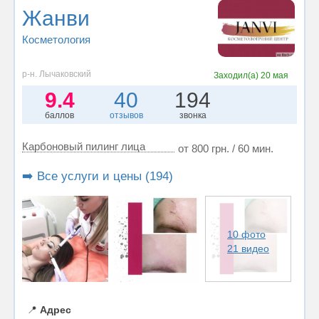
Жанви
Косметология
р-н. Лычаковский
Заходил(а)
20 мая
9.4
40
194
баллов
отзывов
звонка
Карбоновый пилинг лица
от 800 грн. / 60 мин.
➡️ Все услуги и цены (194)
10 фото
21 видео
📍
Адрес