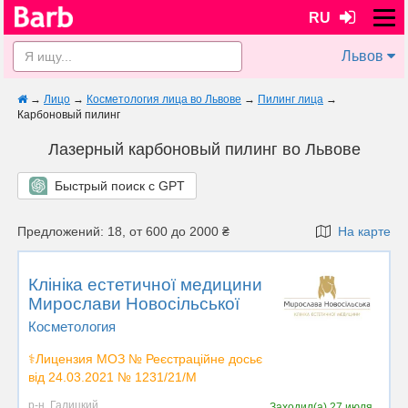
RU
Львов
→
Лицо
→
Косметология лица во Львове
→
Пилинг лица
→
Карбоновый пилинг
Лазерный карбоновый пилинг во Львове
Быстрый поиск с GPT
Предложений: 18, от 600 до 2000 ₴
На карте
Клініка естетичної медицини
Мирослави Новосільської
Косметология
⚕️Лицензия МОЗ № Реєстраційне досьє
від 24.03.2021 № 1231/21/М
р-н. Галицкий
Заходил(а)
27 июля