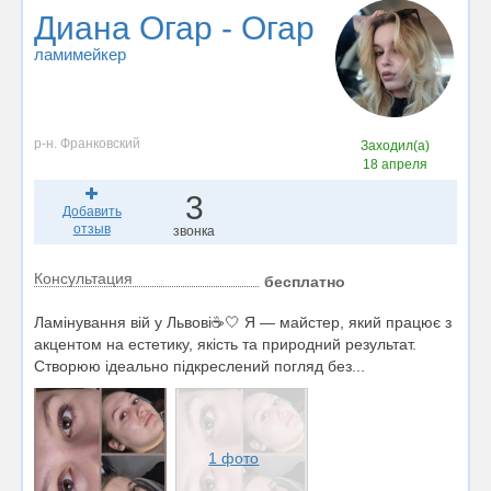
Диана Огар - Огар
ламимейкер
р-н. Франковский
Заходил(а)
18 апреля
3
Добавить
отзыв
звонка
Консультация
бесплатно
Ламінування вій у Львові☕🤍 Я — майстер, який працює з
акцентом на естетику, якість та природний результат.
Створюю ідеально підкреслений погляд без...
1 фото