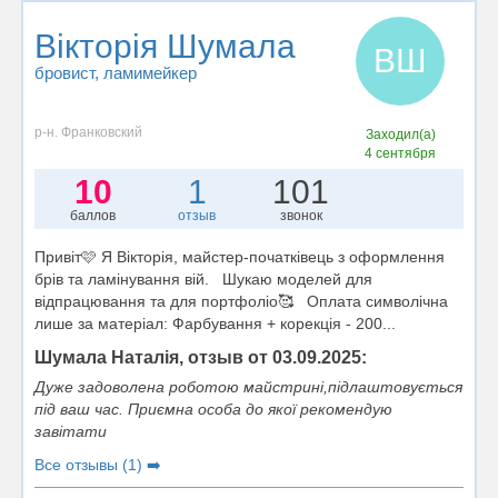
Вікторія Шумала
ВШ
бровист
, ламимейкер
р-н. Франковский
Заходил(а)
4 сентября
10
1
101
баллов
отзыв
звонок
Привіт🩷 Я Вікторія, майстер-початківець з оформлення
брів та ламінування вій. Шукаю моделей для
відпрацювання та для портфоліо🥰 Оплата символічна
лише за матеріал: Фарбування + корекція - 200...
Шумала Наталія, отзыв от 03.09.2025:
Дуже задоволена роботою майстрині,підлаштовується
під ваш час. Приємна особа до якої рекомендую
завітати
Все отзывы (1) ➡️