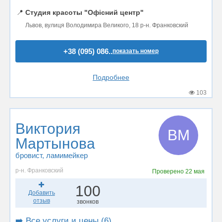
📍
Студия красоты "Офісний центр"
Львов, вулиця Володимира Великого, 18 р-н. Франковский
+38 (095) 086..
показать номер
Подробнее
103
Виктория
ВМ
Мартынова
бровист
, ламимейкер
р-н. Франковский
Проверено
22 мая
100
Добавить
отзыв
звонков
➡️ Все услуги и цены (6)