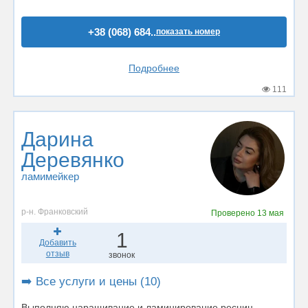
+38 (068) 684..
показать номер
Подробнее
111
Дарина
Деревянко
ламимейкер
р-н. Франковский
Проверено
13 мая
1
Добавить
отзыв
звонок
➡️ Все услуги и цены (10)
Выполняю наращивание и ламинирование ресниц,