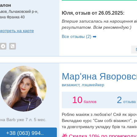
алон
ьвов, Лычаковский р-н,
Юля, отзыв от 26.05.2025:
вана Франка 40
Вперше записалась на нарощення ві
результатом. Всім рекомендую:)
мотреть на карте
Все отзывы (2) ➡️
Мар'яна Яворовс
визажист
, лэшмейкер
10
2
баллов
отзыва
Роблю макіяж з любов'ю! Сяй як зіро
на Barb уже 7 л. 5 мес.
Викладаю курс "Сам собі візажист", 
та довготривалу укладку брів та ламі
+38 (063) 994..
🎁 Cкидка 10% по промокоду