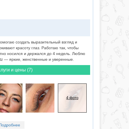
омогаю создать выразительный взгляд и
ивают красоту глаз. Работаю так, чтобы
тно носился и держался до 4 недель. Люблю
tz — яркие, женственные и уверенные.
луги и цены (7)
4 фото
Подробнее