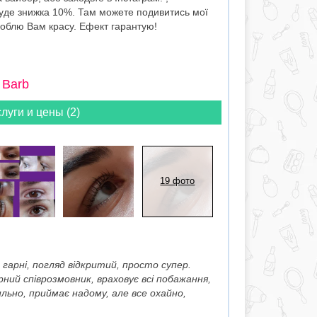
буде знижка 10%. Там можете подивитись мої
зроблю Вам красу. Ефект гарантую!
 Barb
луги и цены (2)
19 фото
гарні, погляд відкритий, просто супер.
ний співрозмовник, враховує всі побажання,
льно, приймає надому, але все охайно,