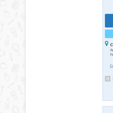
С
Л
П
С