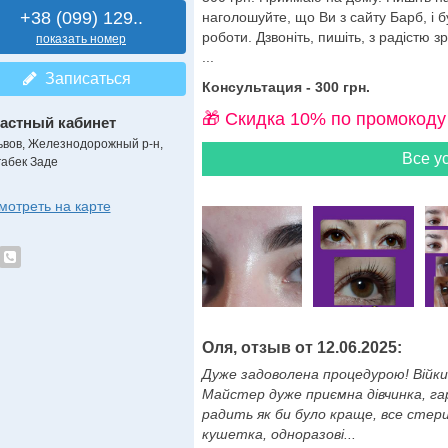
+38 (099) 129..
наголошуйте, що Ви з сайту Барб, і 
роботи. Дзвоніть, пишіть, з радістю 
показать номер
...
Записаться
Консультация - 300 грн.
🎁 Cкидка 10% по промокоду
астный кабинет
ьвов, Железнодорожный р-н,
Все ус
габек Заде
мотреть на карте
Оля, отзыв от 12.06.2025:
Дуже задоволена процедурою! Війки 
Майстер дуже приємна дівчинка, гар
радить як би було краще, все стери
кушетка, одноразові...