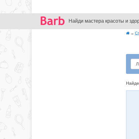
Найди мастера красоты и здо
→
С
Найде