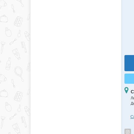
С
Л
Д
С