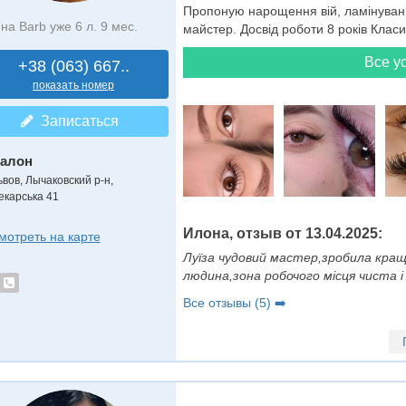
Пропоную нарощення вій, ламінуван
на Barb уже 6 л. 9 мес.
майстер. Досвід роботи 8 років Клас
Все ус
+38 (063) 667..
показать номер
Записаться
алон
ьвов, Лычаковский р-н,
екарська 41
Илона, отзыв от 13.04.2025:
мотреть на карте
Луїза чудовий мастер,зробила краще
людина,зона робочого місця чиста і
Все отзывы (5) ➡️