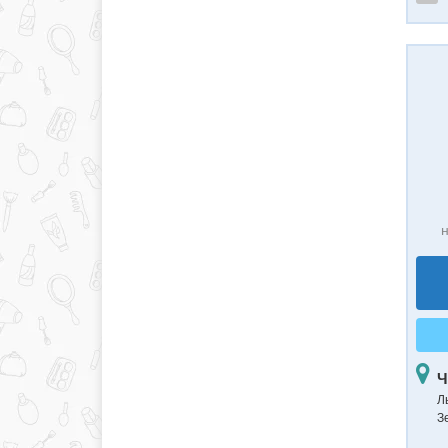
н
Ч
Л
З