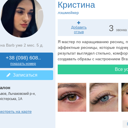
Кристина
лэшмейкер
3
Добавить
звонка
отзыв
Я мастер по наращиванию ресниц, п
на Barb уже 2 мес. 5 д.
эффектные ресницы, которые подчерк
результат выглядел стильно, комфор
+38 (098) 608..
создавать образы с настроением Bra
показать номер
Все ус
Записаться
алон
ьвов, Лычаковский р-н,
ністерська, 1А
мотреть на карте