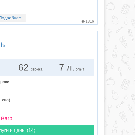
Подробнее
1816
ць
62
7 л.
звонка
опыт
 роки
 хна)
 Barb
луги и цены (14)