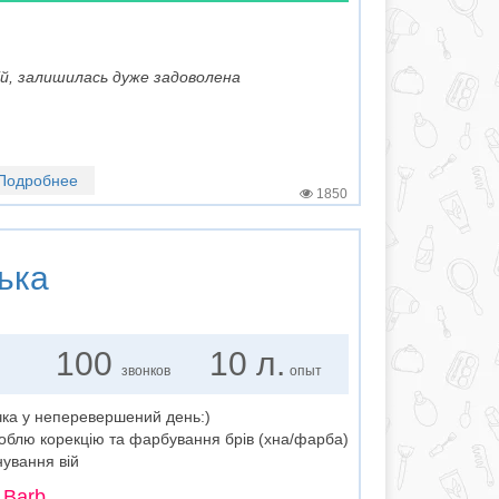
й, залишилась дуже задоволена
Подробнее
1850
ька
100
10 л.
звонков
опыт
чка у неперевершений день:)
роблю корекцію та фарбування брів (хна/фарба)
нування вій
 Barb