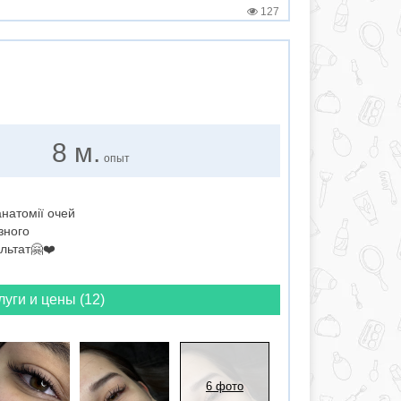
127
8 м.
опыт
анатомії очей
зного
льтат🤗❤️
луги и цены (12)
6 фото