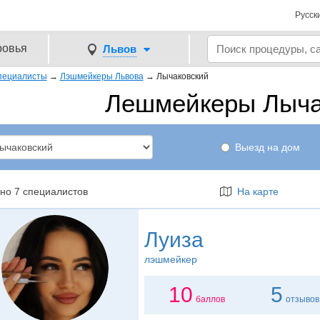
Русск
ровья
Львов
пециалисты
→
Лэшмейкеры Львова
→
Лычаковский
Лешмейкеры Лыча
Выезд на дом
но 7 специалистов
На карте
Луиза
лэшмейкер
10
5
баллов
отзывов