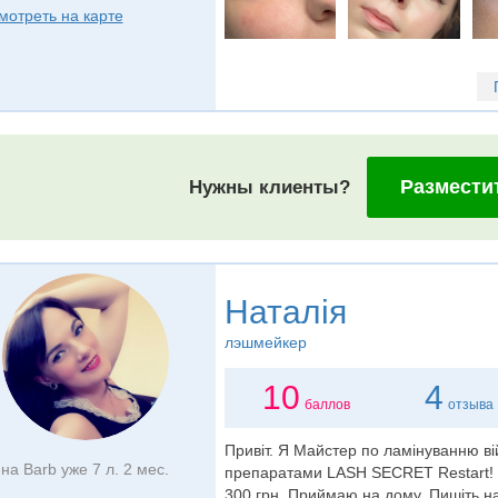
мотреть на карте
Размести
Нужны клиенты?
Наталія
лэшмейкер
10
4
баллов
отзыва
Привіт. Я Майстер по ламінуванню ві
на Barb уже 7 л. 2 мес.
препаратами LASH SECRET Restart! І
300 грн. Приймаю на дому. Пишіть на 