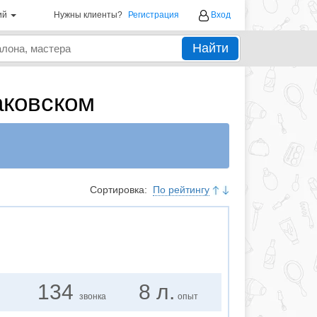
ий
Нужны клиенты?
Регистрация
Вход
Найти
ковском
Сортировка:
По рейтингу
134
8 л.
звонка
опыт