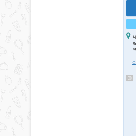
Ч
Л
А
С