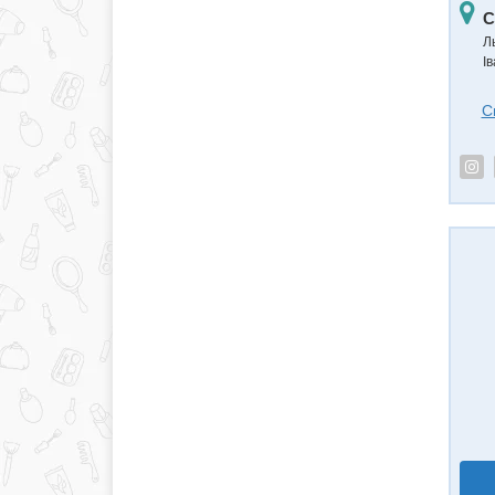
С
Л
І
С