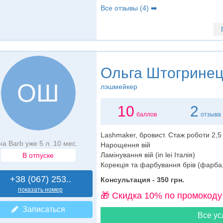
Все отзывы (4) ➡️
Ольга Штогрине
ОШ
лэшмейкер
10
2
баллов
отзыва
Lashmaker, бровист. Стаж роботи 2,5
на Barb уже 5 л. 10 мес.
Нарощення вій
Ламінування вій (in lei Італія)
В отпуске
Корекція та фарбування брів (фарба,
+38 (067) 253..
Консультация - 350 грн.
показать номер
🎁 Cкидка 10% по промокоду
Записаться
Все ус