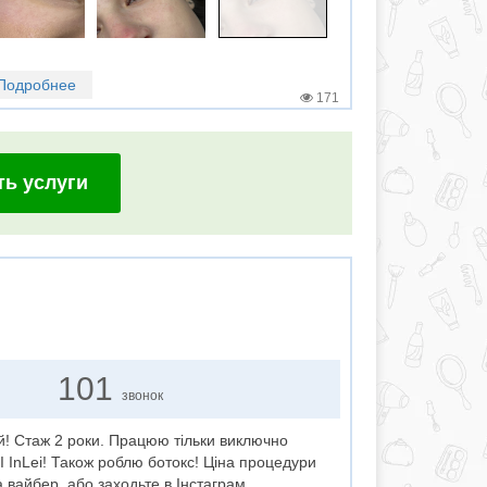
Подробнее
171
ть услуги
101
звонок
й! Стаж 2 роки. Працюю тільки виключно
 InLei! Також роблю ботокс! Ціна процедури
вайбер, або заходьте в Інстаграм. ,