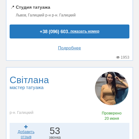
📍
Студия татуажа
Львов, Галицкий р-н р-н. Галицкий
+38 (096) 603..
показать номер
Подробнее
1953
Світлана
мастер татуажа
р-н. Галицкий
Проверено
20 июня
53
Добавить
отзыв
звонка