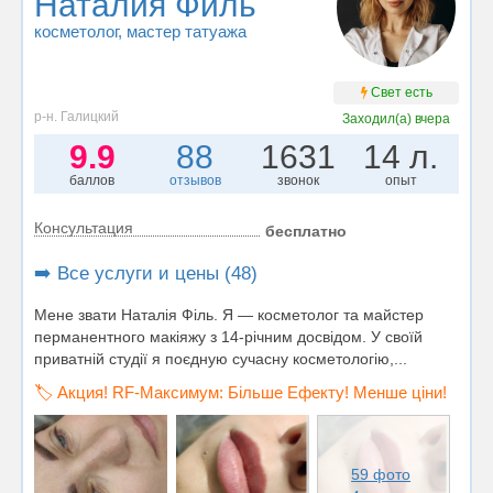
Наталия Филь
косметолог
, мастер татуажа
Свет есть
р-н. Галицкий
Заходил(а)
вчера
9.9
88
1631
14 л.
баллов
отзывов
звонок
опыт
Консультация
бесплатно
➡️ Все услуги и цены (48)
Мене звати Наталія Філь. Я — косметолог та майстер
перманентного макіяжу з 14-річним досвідом. У своїй
приватній студії я поєдную сучасну косметологію,...
🏷️ Акция! RF-Максимум: Більше Ефекту! Менше ціни!
59 фото