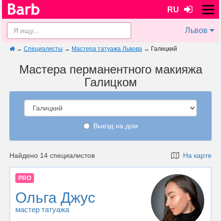
RU
Львов
→
Специалисты
→
Мастера татуажа Львова
→
Галицкий
Мастера перманентного макияжа
Галицком
Выезд на дом
Найдено 14 специалистов
На карте
PRO
Ольга Джус
мастер татуажа