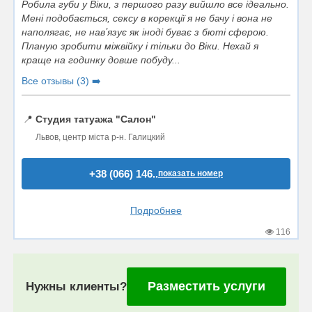
Робила губи у Віки, з першого разу вийшло все ідеально.
Мені подобається, сексу в корекції я не бачу і вона не
наполягає, не навʼязує як іноді буває з бюті сферою.
Планую зробити міжвійку і тільки до Віки. Нехай я
краще на годинку довше побуду...
Все отзывы (3) ➡️
📍
Студия татуажа "Салон"
Львов, центр міста р-н. Галицкий
+38 (066) 146..
показать номер
Подробнее
116
Разместить услуги
Нужны клиенты?