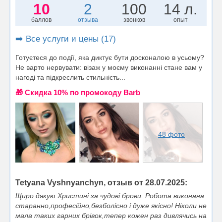
10
2
100
14 л.
баллов
отзыва
звонков
опыт
➡️ Все услуги и цены (17)
Готуєтеся до події, яка диктує бути досконалою в усьому?
Не варто нервувати: візаж у моєму виконанні стане вам у
нагоді та підкреслить стильність...
🎁 Cкидка 10% по промокоду Barb
48 фото
Tetyana Vyshnyanchyn, отзыв от 28.07.2025:
Щиро дякую Христині за чудові брови. Робота виконана
старанно,професійно,безболісно і дуже якісно! Ніколи не
мала таких гарних брівок,тепер кожен раз дивлячись на