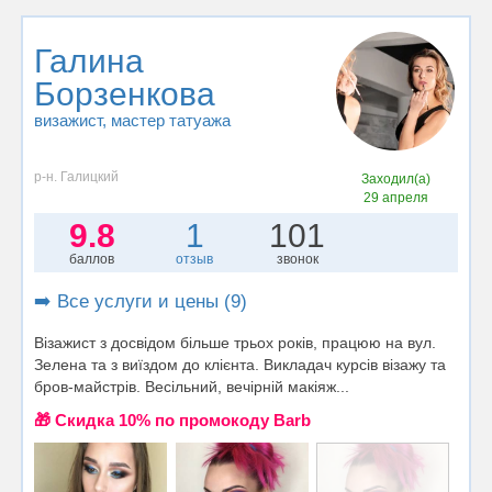
Галина
Борзенкова
визажист
, мастер татуажа
р-н. Галицкий
Заходил(а)
29 апреля
9.8
1
101
баллов
отзыв
звонок
➡️ Все услуги и цены (9)
Візажист з досвідом більше трьох років, працюю на вул.
Зелена та з виїздом до клієнта. Викладач курсів візажу та
бров-майстрів. Весільний, вечірній макіяж...
🎁 Cкидка 10% по промокоду Barb