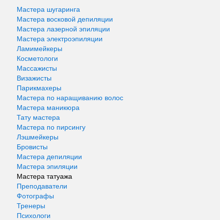
Мастера шугаринга
Мастера восковой депиляции
Мастера лазерной эпиляции
Мастера электроэпиляции
Ламимейкеры
Косметологи
Массажисты
Визажисты
Парикмахеры
Мастера по наращиванию волос
Мастера маникюра
Тату мастера
Мастера по пирсингу
Лэшмейкеры
Бровисты
Мастера депиляции
Мастера эпиляции
Мастера татуажа
Преподаватели
Фотографы
Тренеры
Психологи