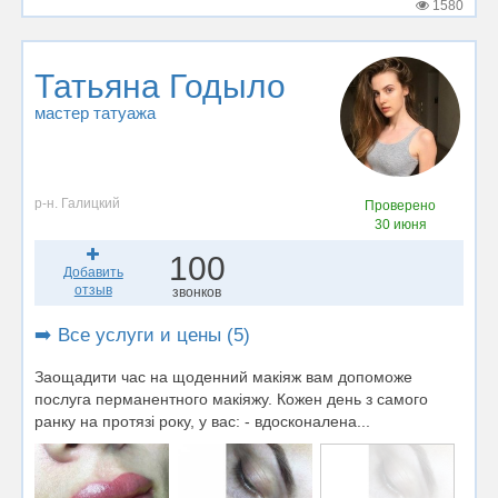
1580
Татьяна Годыло
мастер татуажа
р-н. Галицкий
Проверено
30 июня
100
Добавить
отзыв
звонков
➡️ Все услуги и цены (5)
Заощадити час на щоденний макіяж вам допоможе
послуга перманентного макіяжу. Кожен день з самого
ранку на протязі року, у вас: - вдосконалена...