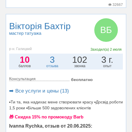
32667
Вікторія Бахтір
ВБ
мастер татуажа
р-н. Галицкий
Заходил(а)
2 июля
10
3
102
3 г.
баллов
отзыва
звонка
опыт
Консультация
бесплатно
➡️ Все услуги и цены (13)
▪️Ти та, яка надихає мене створювати красу ▪️Досвід роботи
1,5 роки ▪️Більше 500 задоволених клієнтів
🎁 Cкидка 15% по промокоду Barb
Ivanna Rychka, отзыв от 20.06.2025: