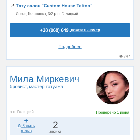
📍
Тату салон "Custom House Tattoo"
Львов, Костюшка, 3/2 р-н. Галицкий
+38 (068) 649..
показать номер
Подробнее
747
Мила Миркевич
бровист
, мастер татуажа
р-н. Галицкий
Проверено
1 июня
2
Добавить
отзыв
звонка