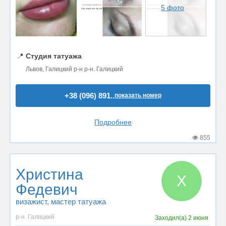
5 фото
📍
Студия татуажа
Львов, Галицкий р-н р-н. Галицкий
+38 (096) 891..
показать номер
Подробнее
855
Христина
Х
Федевич
визажист
, мастер татуажа
р-н. Галицкий
Заходил(а)
2 июня