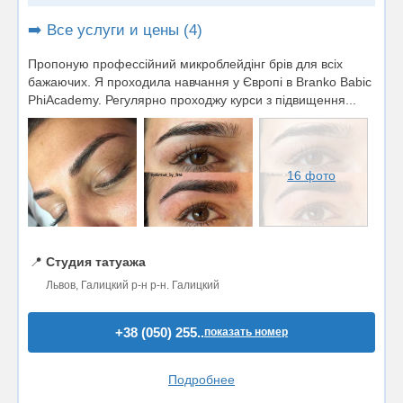
➡️ Все услуги и цены (4)
Пропоную профессійний микроблейдінг брів для всіх
бажаючих. Я проходила навчання у Європі в Branko Babic
PhiAcademy. Регулярно проходжу курси з підвищення...
16 фото
📍
Студия татуажа
Львов, Галицкий р-н р-н. Галицкий
+38 (050) 255..
показать номер
Подробнее