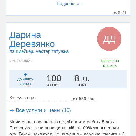
Подробнее
5121
Дарина
ДД
Деревянко
лэшмейкер
, мастер татуажа
р-н. Галицкий
Проверено
18 июня
100
8 л.
Добавить
отзыв
звонков
опыт
Консультация
от 550 грн.
➡️ Все услуги и цены (10)
Майстер по нарощенню вій, зі стажем роботи 5 роки.
Пропоную якісне нарощення вій, зі 100% заповненням
ока. Також індивідуальне навчання «Ідеальна класика + 2