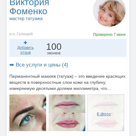
Виктория
Фоменко
мастер татуажа
р-н. Галицкий
Проверено
7 июня
100
Добавить
отзыв
звонков
➡️ Все услуги и цены (4)
Перманентный макияж (татуаж) – это введение красящих
веществ в поверхностные слои кожи на глубину,
измеряемую десятыми долями миллиметра, что...
6 фото