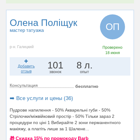
Олена Поліщук
ОП
мастер татуажа
р-н. Галицкий
Проверено
18 июня
101
8 л.
Добавить
отзыв
звонок
опыт
Консультация
бесплатно
➡️ Все услуги и цены (36)
Пудрове напилення - 50% Акварельні губи - 50%
Стрілочки/міжвійковий простір - 50% Тільки зараз 2
процедури по ціні 1 Вибирайте 2 зони перманентного
макіяжу, а платіть лише за 1 Шалене...
🎁 Cкидка 15% по промокоду Barb