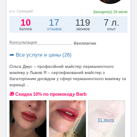
р-н. Галицкий
Заходил(а)
28 июля
10
17
119
7 л.
баллов
отзывов
звонков
опыт
Консультация
бесплатно
➡️ Все услуги и цены (26)
Ольга Джус – професійний майстер перманентного
макіяжу у Львові Я – сертифікований майстер з
багаторічним досвідом у сфері перманентного макіяжу та
корекції...
🎁 Cкидка 10% по промокоду Barb
31 фото