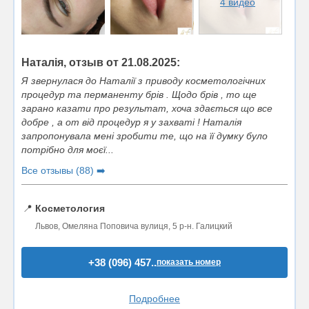
4 видео
Наталія, отзыв от 21.08.2025:
Я звернулася до Наталії з приводу косметологічних
процедур та перманенту брів . Щодо брів , то ще
зарано казати про результат, хоча здається що все
добре , а от від процедур я у захваті ! Наталія
запропонувала мені зробити те, що на її думку було
потрібно для моєї...
Все отзывы (88) ➡️
📍
Косметология
Львов, Омеляна Поповича вулиця, 5 р-н. Галицкий
+38 (096) 457..
показать номер
Подробнее