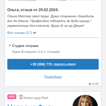
Ольга, отзыв от 20.02.2024:
Ольга Мастер своєї праці. Дуже старанна і доводить
все до ідеала. Професійно підкажіть як буде краще і
гармонічніще для клієнтів. Щиро їй за це Дякую!
Все отзывы (17) ➡️
📍
Студия татуажа
Львов, Вітовського 12 р-н. Галицкий
+38 (096) 770..
показать номер
Подробнее
4199
🏆
PRO
Амбассадор Barb