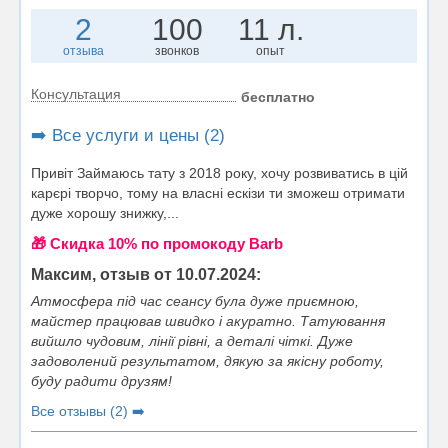
2
100
11 л.
отзыва
звонков
опыт
Консультация
бесплатно
➡️ Все услуги и цены (2)
Привіт Займаюсь тату з 2018 року, хочу розвиватись в цій
карєрі творчо, тому на власні ескізи ти зможеш отримати
дуже хорошу знижку,...
🎁 Cкидка 10% по промокоду Barb
Максим, отзыв от 10.07.2024:
Атмосфера під час сеансу була дуже приємною,
майстер працював швидко і акуратно. Татуювання
вийшло чудовим, лінії рівні, а деталі чіткі. Дуже
задоволений результатом, дякую за якісну роботу,
буду радити друзям!
Все отзывы (2) ➡️