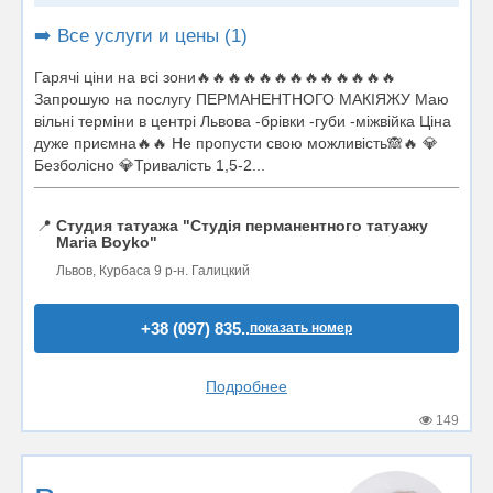
➡️ Все услуги и цены (1)
Гарячі ціни на всі зони🔥🔥🔥🔥🔥🔥🔥🔥🔥🔥🔥🔥🔥
Запрошую на послугу ПЕРМАНЕНТНОГО МАКІЯЖУ Маю
вільні терміни в центрі Львова -брівки -губи -міжвійка Ціна
дуже приємна🔥🔥 Не пропусти свою можливість🙈🔥 💎
Безболісно 💎Тривалість 1,5-2...
📍
Студия татуажа "Студія перманентного татуажу
Maria Boyko"
Львов, Курбаса 9 р-н. Галицкий
+38 (097) 835..
показать номер
Подробнее
149