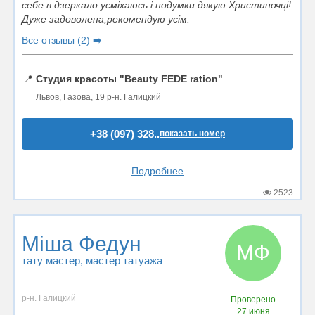
себе в дзеркало усміхаюсь і подумки дякую Христиночці!
Дуже задоволена,рекомендую усім.
Все отзывы (2) ➡️
📍
Студия красоты "Beauty FEDE ration"
Львов, Газова, 19 р-н. Галицкий
+38 (097) 328..
показать номер
Подробнее
2523
Міша Федун
МФ
тату мастер
, мастер татуажа
р-н. Галицкий
Проверено
27 июня