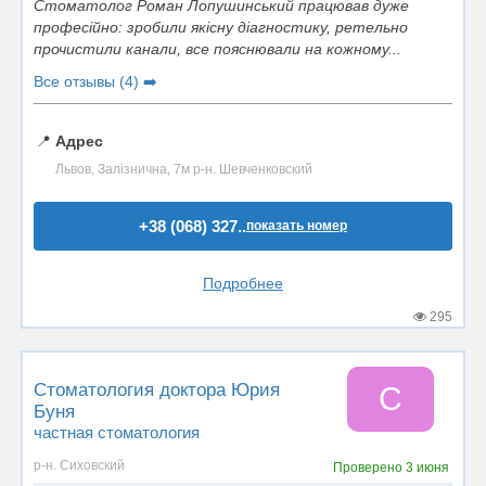
Стоматолог Роман Лопушинський працював дуже
професійно: зробили якісну діагностику, ретельно
прочистили канали, все пояснювали на кожному...
Все отзывы (4) ➡️
📍
Адрес
Львов, Залізнична, 7м р-н. Шевченковский
+38 (068) 327..
показать номер
Подробнее
295
Стоматология доктора Юрия
С
Буня
частная стоматология
р-н. Сиховский
Проверено
3 июня