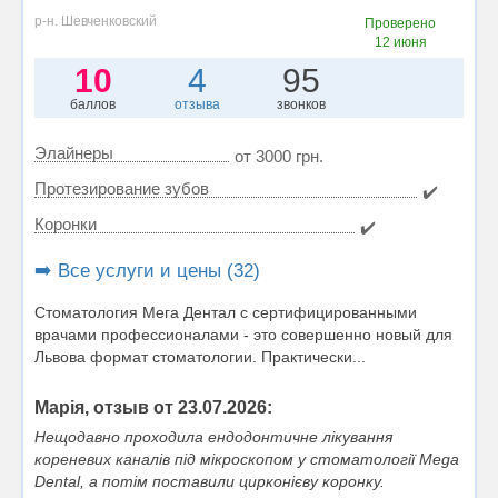
р-н. Шевченковский
Проверено
12 июня
10
4
95
баллов
отзыва
звонков
Элайнеры
от 3000 грн.
Протезирование зубов
✔️
Коронки
✔️
➡️ Все услуги и цены (32)
Стоматология Мега Дентал с сертифицированными
врачами профессионалами - это совершенно новый для
Львова формат стоматологии. Практически...
Марія, отзыв от 23.07.2026:
Нещодавно проходила ендодонтичне лікування
кореневих каналів під мікроскопом у стоматології Mega
Dental, а потім поставили цирконієву коронку.