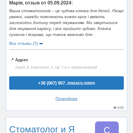
Марія, отзыв от 05.09.2024:
Ваша стоматологія – це чудова клініка для дітей. Лікарі
уважні, завжди пояснюють кожен крок і вміють
заспокоїти дитину перед лікуванням. Ми зверталися
для лікування карієсу, і все пройшло чудово. Клініка
сучасна і яскрава, що також важливо для...
Все отзывы (3) ➡️
📍
Адрес
Львов, В. Короленка, 4, oф. 3 р-н. Шевченковский
+38 (067) 907..
показать номер
Подробнее
649
Стоматолог и Я
С