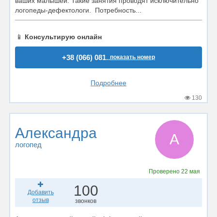
ваших малышей. Такие занятия проводят исключительно
логопеды-дефектологи. Потребность...
📱
Консультирую онлайн
+38 (066) 081..
показать номер
Подробнее
130
Александра
А
логопед
Проверено
22 мая
100
Добавить
отзыв
звонков