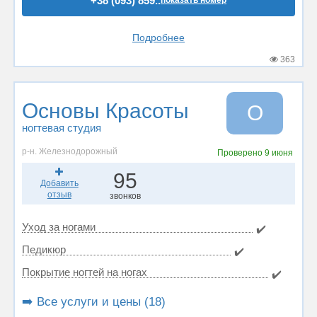
+38 (093) 859..
показать номер
Подробнее
363
Основы Красоты
О
ногтевая студия
р-н. Железнодорожный
Проверено
9 июня
95
Добавить
отзыв
звонков
Уход за ногами
✔️
Педикюр
✔️
Покрытие ногтей на ногах
✔️
➡️ Все услуги и цены (18)