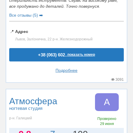
стерильність інструментів. Сервіс на високому рівні,
все продумано до деталей. Точно повернуся.
Все отзывы (5) ➡️
📍
Адрес
Львов, Залізнична, 22 р-н. Железнодорожный
+38 (063) 602..
показать номер
Подробнее
3091
Атмосфера
А
ногтевая студия
р-н. Галицкий
Проверено
29 июня