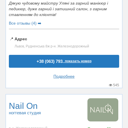
Дякую чудовому майстру Уляні за гарний манікюр і
педикюр, дуже гарний і затишний салон, з гарним
ставленням до клієнтів!
Все отзывы (4) ➡️
📍
Адрес
Львов, Рудненська 8ж р-н. Железнодорожный
+38 (063) 793..
показать номер
Подробнее
545
Nail On
ногтевая студия