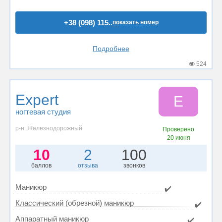
+38 (098) 115..
показать номер
Подробнее
524
Expert
E
ногтевая студия
р-н. Железнодорожный
Проверено
20 июня
10
2
100
баллов
отзыва
звонков
Маникюр
✔️
Классический (обрезной) маникюр
✔️
Аппаратный маникюр
✔️