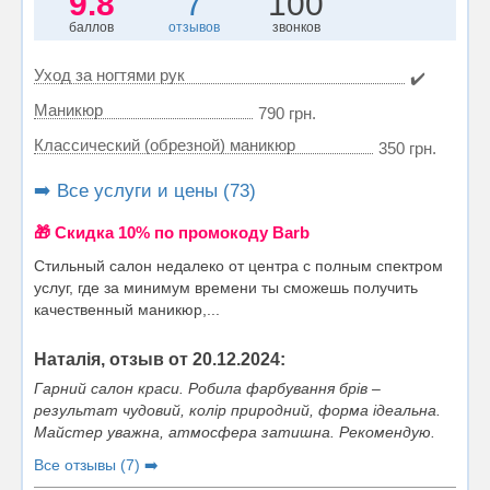
9.8
7
100
баллов
отзывов
звонков
Уход за ногтями рук
✔️
Маникюр
790 грн.
Классический (обрезной) маникюр
350 грн.
➡️ Все услуги и цены (73)
🎁 Cкидка 10% по промокоду Barb
Стильный салон недалеко от центра с полным спектром
услуг, где за минимум времени ты сможешь получить
качественный маникюр,...
Наталія, отзыв от 20.12.2024:
Гарний салон краси. Робила фарбування брів –
результат чудовий, колір природний, форма ідеальна.
Майстер уважна, атмосфера затишна. Рекомендую.
Все отзывы (7) ➡️