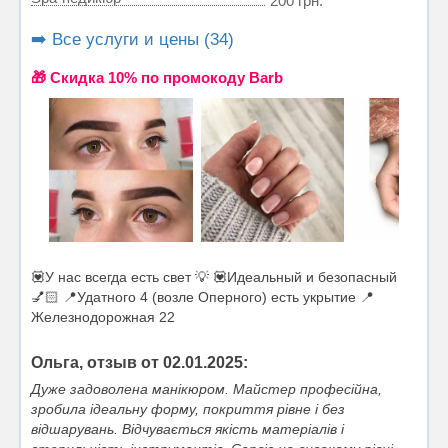
200 грн.
➡️ Все услуги и цены (34)
🎁 Cкидка 10% по промокоду Barb
💟У нас всегда есть свет 💡 💟Идеальный и безопасный
💅🏻 📍Удатного 4 (возле Оперного) есть укрытие 📍
Железнодорожная 22
Ольга, отзыв от 02.01.2025:
Дуже задоволена манікюром. Майстер професійна,
зробила ідеальну форму, покриття рівне і без
відшарувань. Відчувається якість матеріалів і