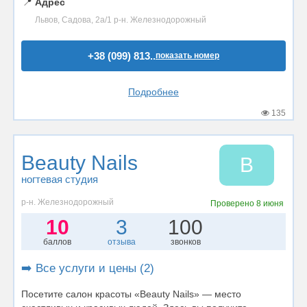
📍
Адрес
Львов, Садова, 2а/1 р-н. Железнодорожный
+38 (099) 813..
показать номер
Подробнее
135
Beauty Nails
B
ногтевая студия
р-н. Железнодорожный
Проверено
8 июня
10
3
100
баллов
отзыва
звонков
➡️ Все услуги и цены (2)
Посетите салон красоты «Beauty Nails» — место