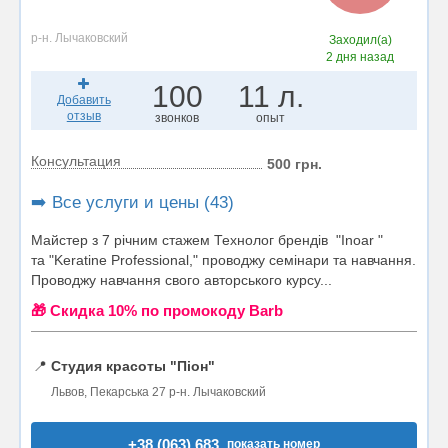
р-н. Лычаковский
Заходил(а)
2 дня назад
100
11 л.
Добавить
отзыв
звонков
опыт
Консультация
500 грн.
➡️ Все услуги и цены (43)
Майстер з 7 річним стажем Технолог брендів "Inoar "
та "Keratine Professional," проводжу семінари та навчання.
Проводжу навчання свого авторського курсу...
🎁 Cкидка 10% по промокоду Barb
📍
Студия красоты "Піон"
Львов, Пекарська 27 р-н. Лычаковский
+38 (063) 683..
показать номер