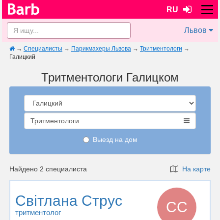
RU
Львов
→
Специалисты
→
Парикмахеры Львова
→
Тритментологи
→
Галицкий
Тритментологи Галицком
Тритментологи
Выезд на дом
Найдено 2 специалиста
На карте
Світлана Струс
СС
тритментолог