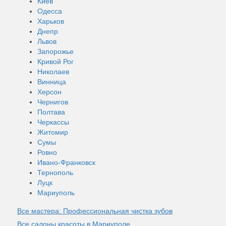
Киев
Одесса
Харьков
Днепр
Львов
Запорожье
Кривой Рог
Николаев
Винница
Херсон
Чернигов
Полтава
Черкассы
Житомир
Сумы
Ровно
Ивано-Франковск
Тернополь
Луцк
Мариуполь
Все мастера: Профессиональная чистка зубов
Все салоны красоты в Мариуполе